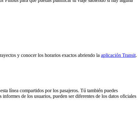
por Filibus para que puedas planificar tu viaje sabiendo si hay alguna
 trayectos y conocer los horarios exactos abriendo la
aplicación Transit
.
 esta línea compartidos por los pasajeros. Tú también puedes
 informes de los usuarios, pueden ser diferentes de los datos oficiales