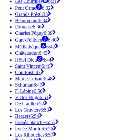
Les Courtilles
6:31
Petit Orme
6:32
Grands Prés
6:33
Beaurepaire
6:34
Drouaise
6:36
Charles Péguy
6:39
Gare-Félibien
6:40
Médiathèque
6:42
Châteaudun
6:43
Hôtel Dieu
6:44
Saint Vincent
6:46
Courtois
6:47
Mairie Luisant
6:48
Schuman
6:49
F. Lépine
6:50
Victor Hugo
6:51
De Gaulle
6:52
Les Graviers
6:53
Bergers
6:54
Fossés blanches
6:55
Lycée Monfort
6:56
Les Ribouches
6:57