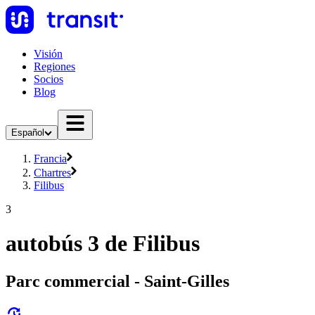
Visión
Regiones
Socios
Blog
Español
Francia
Chartres
Filibus
3
autobús 3 de Filibus
Parc commercial - Saint-Gilles