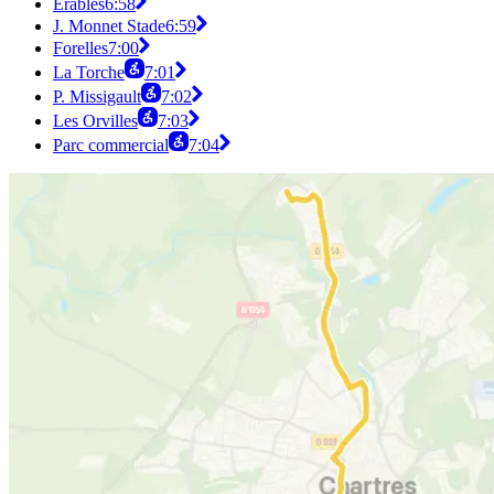
Érables
6:58
J. Monnet Stade
6:59
Forelles
7:00
La Torche
7:01
P. Missigault
7:02
Les Orvilles
7:03
Parc commercial
7:04