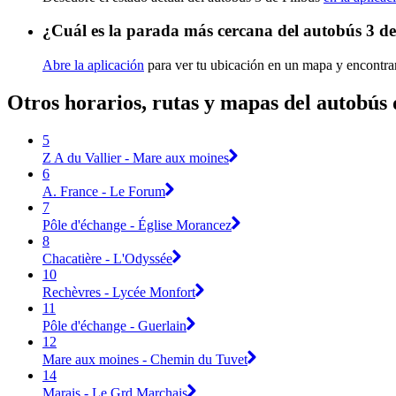
¿Cuál es la parada más cercana del autobús 3 de
Abre la aplicación
para ver tu ubicación en un mapa y encontrar
Otros horarios, rutas y mapas del autobús 
5
Z A du Vallier - Mare aux moines
6
A. France - Le Forum
7
Pôle d'échange - Église Morancez
8
Chacatière - L'Odyssée
10
Rechèvres - Lycée Monfort
11
Pôle d'échange - Guerlain
12
Mare aux moines - Chemin du Tuvet
14
Marais - Le Grd Marchais