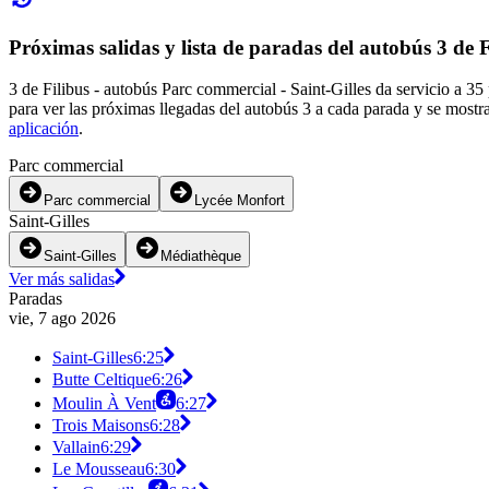
Próximas salidas y lista de paradas del autobús 3 de F
3 de Filibus - autobús Parc commercial - Saint-Gilles da servicio a 3
para ver las próximas llegadas del autobús 3 a cada parada y se mostr
aplicación
.
Parc commercial
Parc commercial
Lycée Monfort
Saint-Gilles
Saint-Gilles
Médiathèque
Ver más salidas
Paradas
vie, 7 ago 2026
Saint-Gilles
6:25
Butte Celtique
6:26
Moulin À Vent
6:27
Trois Maisons
6:28
Vallain
6:29
Le Mousseau
6:30