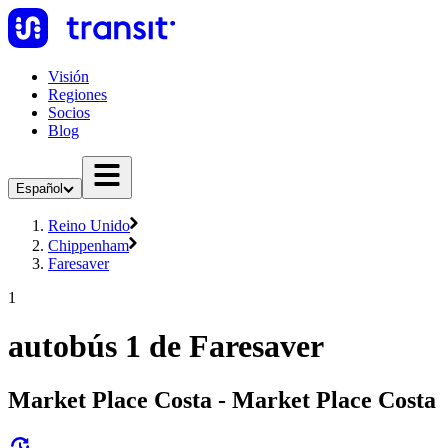
Visión
Regiones
Socios
Blog
Español
Reino Unido
Chippenham
Faresaver
1
autobús 1 de Faresaver
Market Place Costa - Market Place Costa