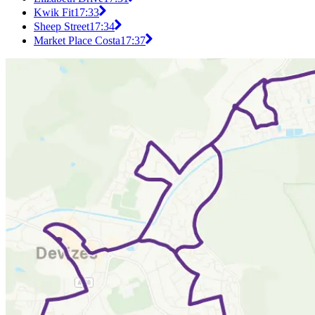
Kwik Fit
17:33
Sheep Street
17:34
Market Place Costa
17:37