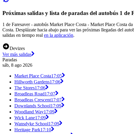
Próximas salidas y lista de paradas del autobús 1 de 
1 de Faresaver - autobús Market Place Costa - Market Place Costa da
Costa. Desplázate hacia abajo para ver las próximas llegadas del auto
salidas en tiempo real
en la aplicación
.
Devizes
Ver más salidas
Paradas
sáb, 8 ago 2026
Market Place Costa
17:05
Hillworth Gardens
17:06
The Stores
17:06
Broadleas Road
17:07
Broadleas Crescent
17:07
Downlands School
17:09
Woodland Way
17:09
Wick Lane
17:09
Wansdyke School
17:09
Heritage Park
17:10