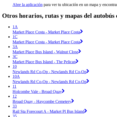
Abre la aplicación
para ver tu ubicación en un mapa y encontrar
Otros horarios, rutas y mapas del autobús
1A
Market Place Costa - Market Place Costa
1C
Market Place Costa - Market Place Costa
3A
Market Place Bus Island - Walnut Close
3C
Market Place Bus Island - The Pelican
10
Newlands Rd Co-Op - Newlands Rd Co-Op
10A
Newlands Rd Co-Op - Newlands Rd Co-Op
11
Holcombe Vale - Broad Quay
12
Broad Quay - Haycombe Cemetery
33
Rail Sta Forecourt A - Market Pl Bus Island
35