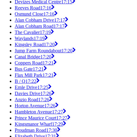
Devizes Medical Centre
17:15
Reeves Road
17:16
Osmund Close
17:16
Alan Cobham Drive
17:17
Alan Cobham Road
17:17
The Cavalier
17:19
Waylands
17:19
Kingsley Road
17:20
Jump Farm Roundabout
17:20
Canal Bridge
17:20
Coppers Road
17:21
Bus Gate
17:21
Flax Mill Park
17:21
B / Q
17:22
Ernle Drive
17:25
Davies Drive
17:26
Anzio Road
17:26
Horton Avenue
17:26
Hambleton Avenue
17:27
Prince Maurice Court
17:27
Kingsmanor Wharf
17:29
Proudman Road
17:30
Elizabeth Drive
17:31