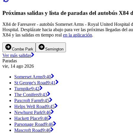
Próximas salidas y lista de paradas del autobús X84 
X84 de Faresaver - autobús Somerset Arms - Royal United Hospital d
Hospital. Desplázate hacia abajo para ver las próximas llegadas del 
X84 y las salidas en tiempo real
en la aplicación
.
Combe Park
Semington
Ver más salidas
Paradas
vie, 14 ago 2026
Somerset Arms
9:40
St George's Road
9:41
Turnpike
9:42
The Conifers
9:43
Paxcroft Farm
9:45
Helps Well Road
9:45
Newhurst Park
9:46
Hackett Place
9:46
Parsonage Road
9:46
Mascroft Road
9:46