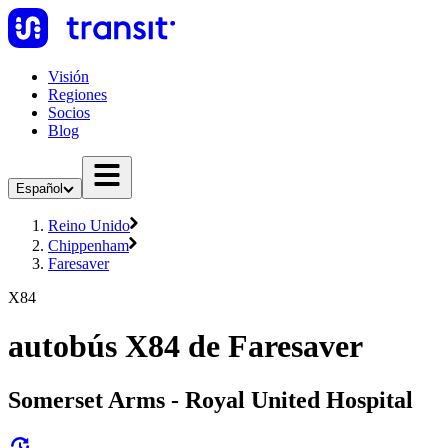
Visión
Regiones
Socios
Blog
Español
Reino Unido
Chippenham
Faresaver
X84
autobús X84 de Faresaver
Somerset Arms - Royal United Hospital