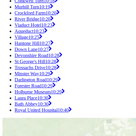
Conkwell Turn
10:18
Murhill Turn
10:19
Crockford Farm
10:20
River Bridge
10:20
Viaduct Hotel
10:23
Aqueduct
10:23
Village
10:25
Hantone Hill
10:27
Down Lane
10:27
Devonshire Road
10:28
St George's Hill
10:28
Trossachs Drive
10:28
Minster Way
10:29
Darlington Road
10:29
Forester Road
10:29
Holburne Museum
10:29
Laura Place
10:30
Bath Abbey
10:30
Royal United Hospital
10:40