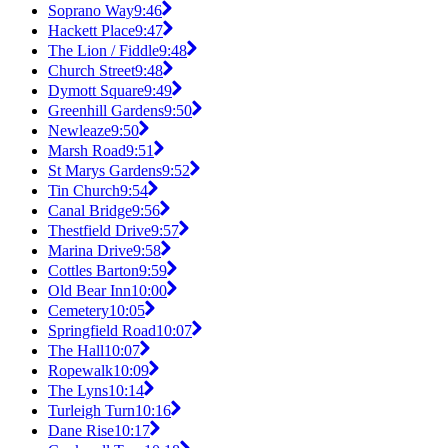
Soprano Way
9:46
Hackett Place
9:47
The Lion / Fiddle
9:48
Church Street
9:48
Dymott Square
9:49
Greenhill Gardens
9:50
Newleaze
9:50
Marsh Road
9:51
St Marys Gardens
9:52
Tin Church
9:54
Canal Bridge
9:56
Thestfield Drive
9:57
Marina Drive
9:58
Cottles Barton
9:59
Old Bear Inn
10:00
Cemetery
10:05
Springfield Road
10:07
The Hall
10:07
Ropewalk
10:09
The Lyns
10:14
Turleigh Turn
10:16
Dane Rise
10:17