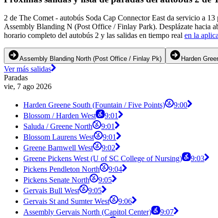
2 de The Comet - autobús Soda Cap Connector East da servicio a 13 p
Assembly Blanding N (Post Office / Finlay Park). Desplázate hacia ab
horario completo del autobús 2 y las salidas en tiempo real
en la aplic
Assembly Blanding North (Post Office / Finlay Pk)
Harden Green
Ver más salidas
Paradas
vie, 7 ago 2026
Harden Greene South (Fountain / Five Points)
9:00
Blossom / Harden West
9:01
Saluda / Greene North
9:01
Blossom Laurens West
9:01
Greene Barnwell West
9:02
Greene Pickens West (U of SC College of Nursing)
9:03
Pickens Pendleton North
9:04
Pickens Senate North
9:05
Gervais Bull West
9:05
Gervais St and Sumter West
9:06
Assembly Gervais North (Capitol Center)
9:07