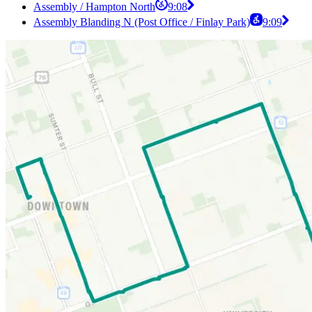
Assembly / Hampton North
9:08
Assembly Blanding N (Post Office / Finlay Park)
9:09