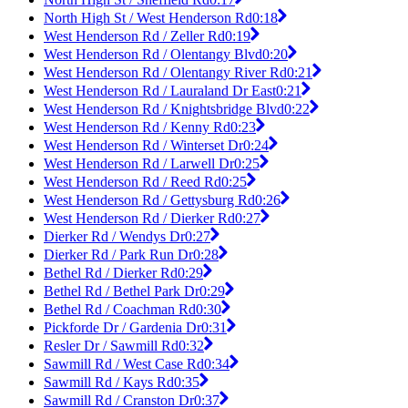
North High St / West Henderson Rd
0:18
West Henderson Rd / Zeller Rd
0:19
West Henderson Rd / Olentangy Blvd
0:20
West Henderson Rd / Olentangy River Rd
0:21
West Henderson Rd / Lauraland Dr East
0:21
West Henderson Rd / Knightsbridge Blvd
0:22
West Henderson Rd / Kenny Rd
0:23
West Henderson Rd / Winterset Dr
0:24
West Henderson Rd / Larwell Dr
0:25
West Henderson Rd / Reed Rd
0:25
West Henderson Rd / Gettysburg Rd
0:26
West Henderson Rd / Dierker Rd
0:27
Dierker Rd / Wendys Dr
0:27
Dierker Rd / Park Run Dr
0:28
Bethel Rd / Dierker Rd
0:29
Bethel Rd / Bethel Park Dr
0:29
Bethel Rd / Coachman Rd
0:30
Pickforde Dr / Gardenia Dr
0:31
Resler Dr / Sawmill Rd
0:32
Sawmill Rd / West Case Rd
0:34
Sawmill Rd / Kays Rd
0:35
Sawmill Rd / Cranston Dr
0:37