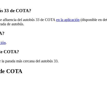
bús 33 de COTA?
 de afluencia del autobús 33 de COTA
en la aplicación
(disponible en de
arada de autobús.
TA?
ción
.
 de COTA?
 la parada más cercana del autobús 33.
s de COTA