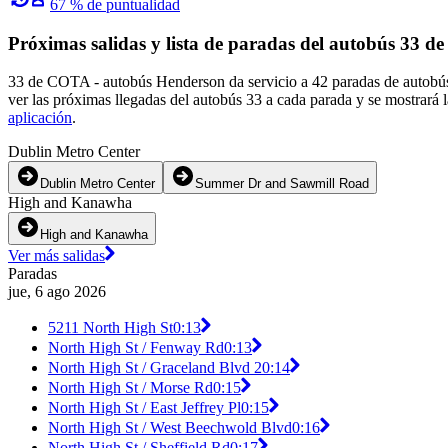
67 % de puntualidad
Próximas salidas y lista de paradas del autobús 33 
33 de COTA - autobús Henderson da servicio a 42 paradas de autobús
ver las próximas llegadas del autobús 33 a cada parada y se mostrará 
aplicación
.
Dublin Metro Center
Dublin Metro Center
Summer Dr and Sawmill Road
High and Kanawha
High and Kanawha
Ver más salidas
Paradas
jue, 6 ago 2026
5211 North High St
0:13
North High St / Fenway Rd
0:13
North High St / Graceland Blvd 2
0:14
North High St / Morse Rd
0:15
North High St / East Jeffrey Pl
0:15
North High St / West Beechwold Blvd
0:16
North High St / Sheffield Rd
0:17