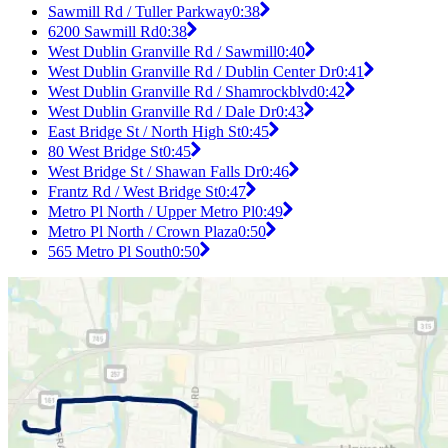
Sawmill Rd / Tuller Parkway
0:38
6200 Sawmill Rd
0:38
West Dublin Granville Rd / Sawmill
0:40
West Dublin Granville Rd / Dublin Center Dr
0:41
West Dublin Granville Rd / Shamrockblvd
0:42
West Dublin Granville Rd / Dale Dr
0:43
East Bridge St / North High St
0:45
80 West Bridge St
0:45
West Bridge St / Shawan Falls Dr
0:46
Frantz Rd / West Bridge St
0:47
Metro Pl North / Upper Metro Pl
0:49
Metro Pl North / Crown Plaza
0:50
565 Metro Pl South
0:50