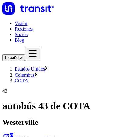
Visión
Regiones
Socios
Blog
Español
Estados Unidos
Columbus
COTA
43
autobús 43 de COTA
Westerville