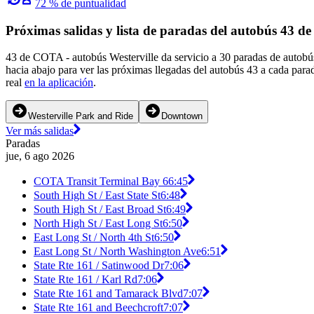
72 % de puntualidad
Próximas salidas y lista de paradas del autobús 43 
43 de COTA - autobús Westerville da servicio a 30 paradas de autobú
hacia abajo para ver las próximas llegadas del autobús 43 a cada para
real
en la aplicación
.
Westerville Park and Ride
Downtown
Ver más salidas
Paradas
jue, 6 ago 2026
COTA Transit Terminal Bay 6
6:45
South High St / East State St
6:48
South High St / East Broad St
6:49
North High St / East Long St
6:50
East Long St / North 4th St
6:50
East Long St / North Washington Ave
6:51
State Rte 161 / Satinwood Dr
7:06
State Rte 161 / Karl Rd
7:06
State Rte 161 and Tamarack Blvd
7:07
State Rte 161 and Beechcroft
7:07