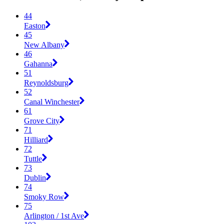
44
Easton
45
New Albany
46
Gahanna
51
Reynoldsburg
52
Canal Winchester
61
Grove City
71
Hilliard
72
Tuttle
73
Dublin
74
Smoky Row
75
Arlington / 1st Ave