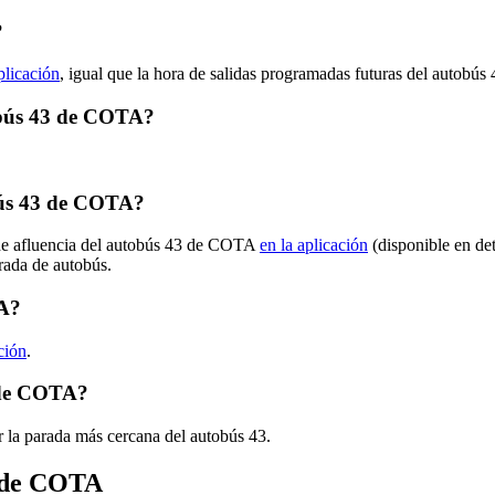
?
plicación
, igual que la hora de salidas programadas futuras del autobús 
tobús 43 de COTA?
bús 43 de COTA?
 de afluencia del autobús 43 de COTA
en la aplicación
(disponible en de
arada de autobús.
TA?
ción
.
 de COTA?
 la parada más cercana del autobús 43.
s de COTA