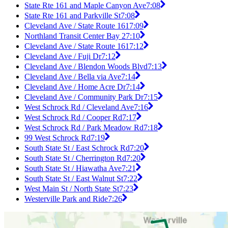
State Rte 161 and Maple Canyon Ave
7:08
State Rte 161 and Parkville St
7:08
Cleveland Ave / State Route 161
7:09
Northland Transit Center Bay 2
7:10
Cleveland Ave / State Route 161
7:12
Cleveland Ave / Fuji Dr
7:12
Cleveland Ave / Blendon Woods Blvd
7:13
Cleveland Ave / Bella via Ave
7:14
Cleveland Ave / Home Acre Dr
7:14
Cleveland Ave / Community Park Dr
7:15
West Schrock Rd / Cleveland Ave
7:16
West Schrock Rd / Cooper Rd
7:17
West Schrock Rd / Park Meadow Rd
7:18
99 West Schrock Rd
7:19
South State St / East Schrock Rd
7:20
South State St / Cherrington Rd
7:20
South State St / Hiawatha Ave
7:21
South State St / East Walnut St
7:22
West Main St / North State St
7:23
Westerville Park and Ride
7:26