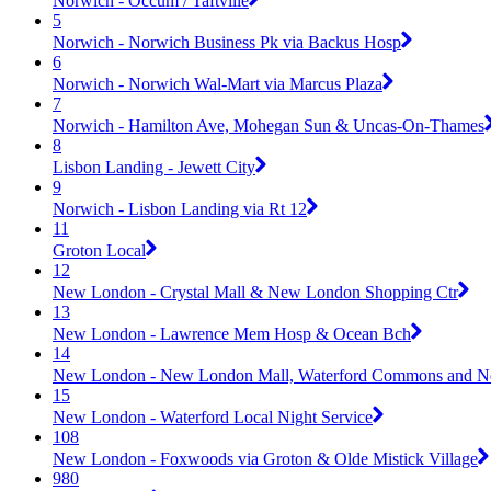
Norwich - Occum / Taftville
5
Norwich - Norwich Business Pk via Backus Hosp
6
Norwich - Norwich Wal-Mart via Marcus Plaza
7
Norwich - Hamilton Ave, Mohegan Sun & Uncas-On-Thames
8
Lisbon Landing - Jewett City
9
Norwich - Lisbon Landing via Rt 12
11
Groton Local
12
New London - Crystal Mall & New London Shopping Ctr
13
New London - Lawrence Mem Hosp & Ocean Bch
14
New London - New London Mall, Waterford Commons and N
15
New London - Waterford Local Night Service
108
New London - Foxwoods via Groton & Olde Mistick Village
980