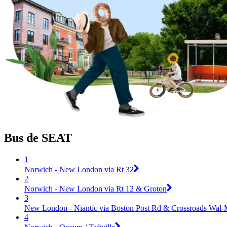
Bus de SEAT
1
Norwich - New London via Rt 32
2
Norwich - New London via Rt 12 & Groton
3
New London - Niantic via Boston Post Rd & Crossroads Wal-
4