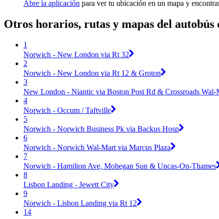
Abre la aplicación
para ver tu ubicación en un mapa y encontrar
Otros horarios, rutas y mapas del autobú
1
Norwich - New London via Rt 32
2
Norwich - New London via Rt 12 & Groton
3
New London - Niantic via Boston Post Rd & Crossroads Wal-
4
Norwich - Occum / Taftville
5
Norwich - Norwich Business Pk via Backus Hosp
6
Norwich - Norwich Wal-Mart via Marcus Plaza
7
Norwich - Hamilton Ave, Mohegan Sun & Uncas-On-Thames
8
Lisbon Landing - Jewett City
9
Norwich - Lisbon Landing via Rt 12
14