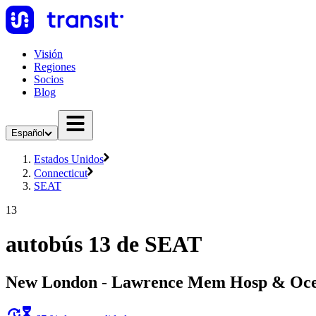
Visión
Regiones
Socios
Blog
Español
Estados Unidos
Connecticut
SEAT
13
autobús 13 de SEAT
New London - Lawrence Mem Hosp & Oc