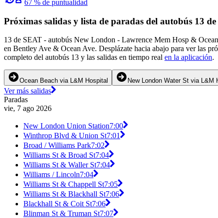
67 % de puntualidad
Próximas salidas y lista de paradas del autobús 13 
13 de SEAT - autobús New London - Lawrence Mem Hosp & Ocean Bch 
en Bentley Ave & Ocean Ave. Desplázate hacia abajo para ver las próx
completo del autobús 13 y las salidas en tiempo real
en la aplicación
.
Ocean Beach via L&M Hospital
New London Water St via L&M H
Ver más salidas
Paradas
vie, 7 ago 2026
New London Union Station
7:00
Winthrop Blvd & Union St
7:01
Broad / Williams Park
7:02
Williams St & Broad St
7:04
Williams St & Waller St
7:04
Williams / Lincoln
7:04
Williams St & Chappell St
7:05
Williams St & Blackhall St
7:06
Blackhall St & Coit St
7:06
Blinman St & Truman St
7:07