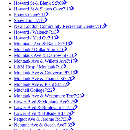
Howard St & Blank St
7:09
Howard St & Shaws Cove
7:10
Shaw's Cove
7:11
Shaw Circle
7:12
New London Community Recreation Center
7:12
Howard / Walbach
7:13
Howard / Med Ctr
7:13
Mountauk Ave & Bank St
7:16
Montauk / Dollar Store
7:16
Mountauk Ave & Darrow St
7:16
Montauk Ave & Willetts Ave
7:17
L&M Hosp / Montauk
7:18
Montauk Ave & Converse Pl
7:19
Montauk Ave & Thames St
7:20
Montauk Ave & Plant St
7:22
Mitchell College
7:22
Montauk Ave & Westomere Terr
7:23
Lower Blvd & Montauk Ave
7:25
Lower Blvd & Boulevard Ct
7:27
Lower Blvd & Hillside Rd
7:29
Pequot Ave & Jerome Rd
7:30
Neptune Ave & Ocean Ave
7:32