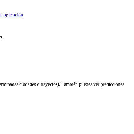
a aplicación
.
3.
erminadas ciudades o trayectos). También puedes ver predicciones