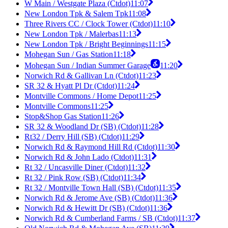
W Main / Westgate Plaza (Ctdot)
11:07
New London Tpk & Salem Tpk
11:08
Three Rivers CC / Clock Tower (Ctdot)
11:10
New London Tpk / Malerbas
11:13
New London Tpk / Bright Beginnings
11:15
Mohegan Sun / Gas Station
11:18
Mohegan Sun / Indian Summer Garage
11:20
Norwich Rd & Gallivan Ln (Ctdot)
11:23
SR 32 & Hyatt Pl Dr (Ctdot)
11:24
Montville Commons / Home Depot
11:25
Montville Commons
11:25
Stop&Shop Gas Station
11:26
SR 32 & Woodland Dr (SB) (Ctdot)
11:28
Rt32 / Derry Hill (SB) (Ctdot)
11:29
Norwich Rd & Raymond Hill Rd (Ctdot)
11:30
Norwich Rd & John Lado (Ctdot)
11:31
Rt 32 / Uncasville Diner (Ctdot)
11:32
Rt 32 / Pink Row (SB) (Ctdot)
11:34
Rt 32 / Montville Town Hall (SB) (Ctdot)
11:35
Norwich Rd & Jerome Ave (SB) (Ctdot)
11:36
Norwich Rd & Hewitt Dr (SB) (Ctdot)
11:36
Norwich Rd & Cumberland Farms / SB (Ctdot)
11:37