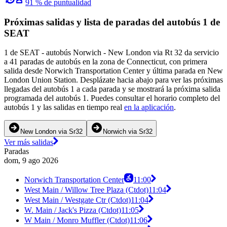
91 % de puntualidad
Próximas salidas y lista de paradas del autobús 1 de
SEAT
1 de SEAT - autobús Norwich - New London via Rt 32 da servicio
a 41 paradas de autobús en la zona de Connecticut, con primera
salida desde Norwich Transportation Center y última parada en New
London Union Station. Desplázate hacia abajo para ver las próximas
llegadas del autobús 1 a cada parada y se mostrará la próxima salida
programada del autobús 1. Puedes consultar el horario completo del
autobús 1 y las salidas en tiempo real
en la aplicación
.
New London via Sr32
Norwich via Sr32
Ver más salidas
Paradas
dom, 9 ago 2026
Norwich Transportation Center
11:00
West Main / Willow Tree Plaza (Ctdot)
11:04
West Main / Westgate Ctr (Ctdot)
11:04
W. Main / Jack's Pizza (Ctdot)
11:05
W Main / Monro Muffler (Ctdot)
11:06