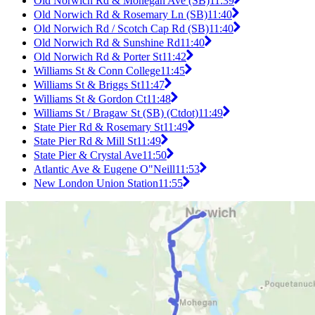
Old Norwich Rd & Mohegan Ave (SB)
11:39
Old Norwich Rd & Rosemary Ln (SB)
11:40
Old Norwich Rd / Scotch Cap Rd (SB)
11:40
Old Norwich Rd & Sunshine Rd
11:40
Old Norwich Rd & Porter St
11:42
Williams St & Conn College
11:45
Williams St & Briggs St
11:47
Williams St & Gordon Ct
11:48
Williams St / Bragaw St (SB) (Ctdot)
11:49
State Pier Rd & Rosemary St
11:49
State Pier Rd & Mill St
11:49
State Pier & Crystal Ave
11:50
Atlantic Ave & Eugene O"Neill
11:53
New London Union Station
11:55