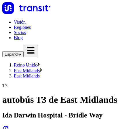
Visión
Regiones
Socios
Blog
Español
Reino Unido
East Midlands
East Midlands
T3
autobús T3 de East Midlands
Ida Darwin Hospital - Bridle Way