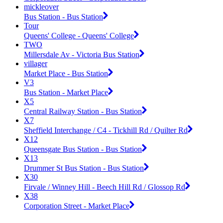
mickleover
Bus Station - Bus Station
Tour
Queens' College - Queens' College
TWO
Millersdale Av - Victoria Bus Station
villager
Market Place - Bus Station
V3
Bus Station - Market Place
X5
Central Railway Station - Bus Station
X7
Sheffield Interchange / C4 - Tickhill Rd / Quilter Rd
X12
Queensgate Bus Station - Bus Station
X13
Drummer St Bus Station - Bus Station
X30
Firvale / Winney Hill - Beech Hill Rd / Glossop Rd
X38
Corporation Street - Market Place