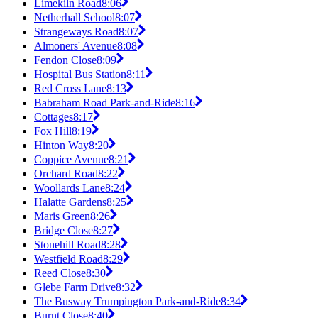
Limekiln Road
8:06
Netherhall School
8:07
Strangeways Road
8:07
Almoners' Avenue
8:08
Fendon Close
8:09
Hospital Bus Station
8:11
Red Cross Lane
8:13
Babraham Road Park-and-Ride
8:16
Cottages
8:17
Fox Hill
8:19
Hinton Way
8:20
Coppice Avenue
8:21
Orchard Road
8:22
Woollards Lane
8:24
Halatte Gardens
8:25
Maris Green
8:26
Bridge Close
8:27
Stonehill Road
8:28
Westfield Road
8:29
Reed Close
8:30
Glebe Farm Drive
8:32
The Busway Trumpington Park-and-Ride
8:34
Burnt Close
8:40