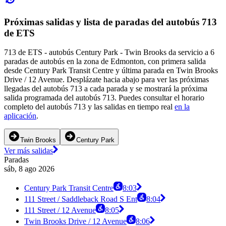
Próximas salidas y lista de paradas del autobús 713
de ETS
713 de ETS - autobús Century Park - Twin Brooks da servicio a 6
paradas de autobús en la zona de Edmonton, con primera salida
desde Century Park Transit Centre y última parada en Twin Brooks
Drive / 12 Avenue. Desplázate hacia abajo para ver las próximas
llegadas del autobús 713 a cada parada y se mostrará la próxima
salida programada del autobús 713. Puedes consultar el horario
completo del autobús 713 y las salidas en tiempo real
en la
aplicación
.
Twin Brooks
Century Park
Ver más salidas
Paradas
sáb, 8 ago 2026
Century Park Transit Centre
8:03
111 Street / Saddleback Road S Ent
8:04
111 Street / 12 Avenue
8:05
Twin Brooks Drive / 12 Avenue
8:06