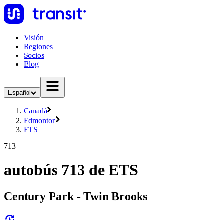
Visión
Regiones
Socios
Blog
Español
Canadá
Edmonton
ETS
713
autobús 713 de ETS
Century Park - Twin Brooks