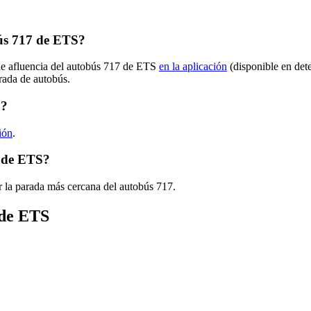
ús 717 de ETS?
 de afluencia del autobús 717 de ETS
en la aplicación
(disponible en det
arada de autobús.
S?
ión
.
7 de ETS?
r la parada más cercana del autobús 717.
 de ETS