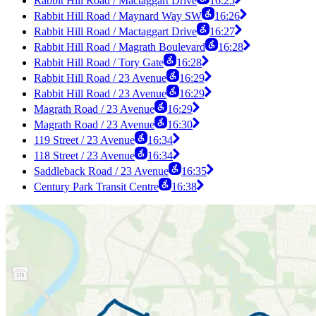
Rabbit Hill Road / Mactaggart Drive
16:25
Rabbit Hill Road / Maynard Way SW
16:26
Rabbit Hill Road / Mactaggart Drive
16:27
Rabbit Hill Road / Magrath Boulevard
16:28
Rabbit Hill Road / Tory Gate
16:28
Rabbit Hill Road / 23 Avenue
16:29
Rabbit Hill Road / 23 Avenue
16:29
Magrath Road / 23 Avenue
16:29
Magrath Road / 23 Avenue
16:30
119 Street / 23 Avenue
16:34
118 Street / 23 Avenue
16:34
Saddleback Road / 23 Avenue
16:35
Century Park Transit Centre
16:38