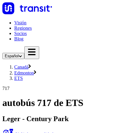
Visión
Regiones
Socios
Blog
Español
Canadá
Edmonton
ETS
717
autobús 717 de ETS
Leger - Century Park