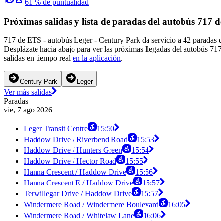
61 % de puntualidad
Próximas salidas y lista de paradas del autobús 717 
717 de ETS - autobús Leger - Century Park da servicio a 42 paradas 
Desplázate hacia abajo para ver las próximas llegadas del autobús 71
salidas en tiempo real
en la aplicación
.
Century Park
Leger
Ver más salidas
Paradas
vie, 7 ago 2026
Leger Transit Centre
15:50
Haddow Drive / Riverbend Road
15:53
Haddow Drive / Hunters Green
15:54
Haddow Drive / Hector Road
15:55
Hanna Crescent / Haddow Drive
15:56
Hanna Crescent E / Haddow Drive
15:57
Terwillegar Drive / Haddow Drive
15:57
Windermere Road / Windermere Boulevard
16:05
Windermere Road / Whitelaw Lane
16:06