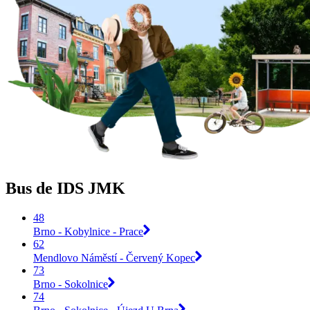
Bus de IDS JMK
48
Brno - Kobylnice - Prace
62
Mendlovo Náměstí - Červený Kopec
73
Brno - Sokolnice
74