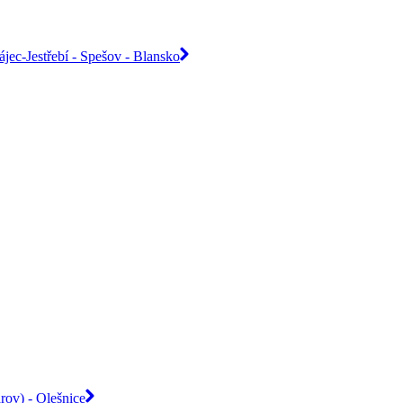
jec-Jestřebí - Spešov - Blansko
rov) - Olešnice