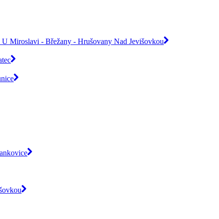
ice U Miroslavi - Břežany - Hrušovany Nad Jevišovkou
atec
nice
rankovice
išovkou