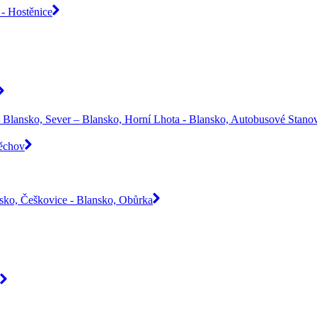
- Hostěnice
 Blansko, Sever – Blansko, Horní Lhota - Blansko, Autobusové Stanov
Těchov
nsko, Češkovice - Blansko, Obůrka