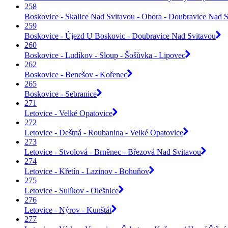
258
Boskovice - Skalice Nad Svitavou - Obora - Doubravice Nad Sv
259
Boskovice - Újezd U Boskovic - Doubravice Nad Svitavou
260
Boskovice - Ludíkov - Sloup - Šošůvka - Lipovec
262
Boskovice - Benešov - Kořenec
265
Boskovice - Sebranice
271
Letovice - Velké Opatovice
272
Letovice - Deštná - Roubanina - Velké Opatovice
273
Letovice - Stvolová - Brněnec - Březová Nad Svitavou
274
Letovice - Křetín - Lazinov - Bohuňov
275
Letovice - Sulíkov - Olešnice
276
Letovice - Nýrov - Kunštát
277