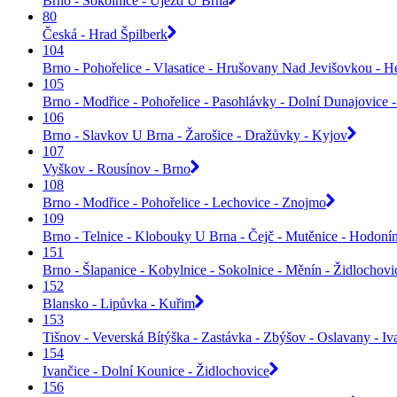
Brno - Sokolnice - Újezd U Brna
80
Česká - Hrad Špilberk
104
Brno - Pohořelice - Vlasatice - Hrušovany Nad Jevišovkou - H
105
Brno - Modřice - Pohořelice - Pasohlávky - Dolní Dunajovice 
106
Brno - Slavkov U Brna - Žarošice - Dražůvky - Kyjov
107
Vyškov - Rousínov - Brno
108
Brno - Modřice - Pohořelice - Lechovice - Znojmo
109
Brno - Telnice - Klobouky U Brna - Čejč - Mutěnice - Hodoní
151
Brno - Šlapanice - Kobylnice - Sokolnice - Měnín - Židlochovi
152
Blansko - Lipůvka - Kuřim
153
Tišnov - Veverská Bítýška - Zastávka - Zbýšov - Oslavany - Iv
154
Ivančice - Dolní Kounice - Židlochovice
156