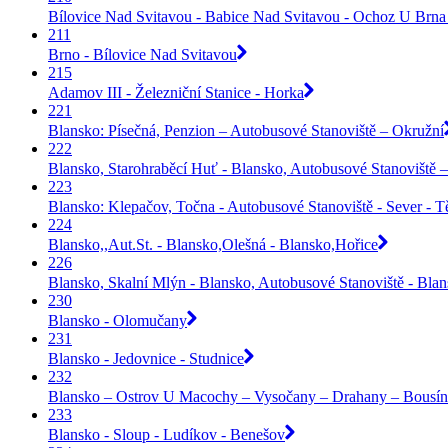
Bílovice Nad Svitavou - Babice Nad Svitavou - Ochoz U Brna 
211
Brno - Bílovice Nad Svitavou
215
Adamov III - Železniční Stanice - Horka
221
Blansko: Písečná, Penzion – Autobusové Stanoviště – Okružní
222
Blansko, Starohraběcí Huť - Blansko, Autobusové Stanoviště –
223
Blansko: Klepačov, Točna - Autobusové Stanoviště - Sever - 
224
Blansko,,Aut.St. - Blansko,Olešná - Blansko,Hořice
226
Blansko, Skalní Mlýn - Blansko, Autobusové Stanoviště - Bla
230
Blansko - Olomučany
231
Blansko - Jedovnice - Studnice
232
Blansko – Ostrov U Macochy – Vysočany – Drahany – Bousín
233
Blansko - Sloup - Ludíkov - Benešov