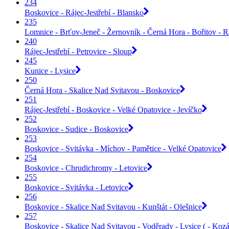
234
Boskovice - Rájec-Jestřebí - Blansko
235
Lomnice - Brťov-Jeneč - Žernovník - Černá Hora - Bořitov - Rá
240
Rájec-Jestřebí - Petrovice - Sloup
245
Kunice - Lysice
250
Černá Hora - Skalice Nad Svitavou - Boskovice
251
Rájec-Jestřebí - Boskovice - Velké Opatovice - Jevíčko
252
Boskovice - Sudice - Boskovice
253
Boskovice - Svitávka - Míchov - Pamětice - Velké Opatovice
254
Boskovice - Chrudichromy - Letovice
255
Boskovice - Svitávka - Letovice
256
Boskovice - Skalice Nad Svitavou - Kunštát - Olešnice
257
Boskovice - Skalice Nad Svitavou - Voděrady - Lysice ( - Kozá