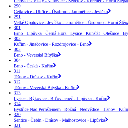
Letovice - Vísky - Vanovice - Šebetov - Kořenec / Horní Štěp
290
Cetkovice - Uhřice - Úsobrno - Jaroměřice - Jevíčko
291
Velké Opatovice - Jevíčko - Jaroměřice - Úsobrno - Horní Ště
301
Brno - Lipůvka - Černá Hora - Lysice - Kunštát - Olešnice - By
302
Kuřim - Jinačovice - Rozdrojovice - Brno
303
Brno - Veverská Bítýška
304
Brno - Česká - Kuřim
311
Tišnov - Drásov - Kuřim
312
Tišnov - Veverská Bítýška - Kuřim
313
Lysice - Býkovice - Brťov-Jeneč - Lipůvka - Kuřim
314
Bystřice Nad Pernštejnem - Rožná - Nedvědice - Tišnov - Kuř
320
Sentice - Čebín - Drásov - Malhostovice - Lipůvka
321