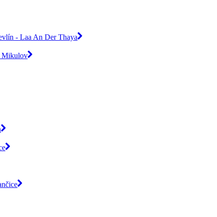
evlín - Laa An Der Thaya
- Mikulov
n
ce
ančice