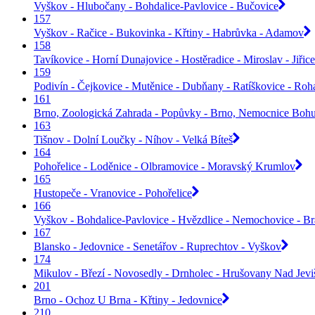
Vyškov - Hlubočany - Bohdalice-Pavlovice - Bučovice
157
Vyškov - Račice - Bukovinka - Křtiny - Habrůvka - Adamov
158
Tavíkovice - Horní Dunajovice - Hostěradice - Miroslav - Jiř
159
Podivín - Čejkovice - Mutěnice - Dubňany - Ratíškovice - Roh
161
Brno, Zoologická Zahrada - Popůvky - Brno, Nemocnice Bohu
163
Tišnov - Dolní Loučky - Níhov - Velká Bíteš
164
Pohořelice - Loděnice - Olbramovice - Moravský Krumlov
165
Hustopeče - Vranovice - Pohořelice
166
Vyškov - Bohdalice-Pavlovice - Hvězdlice - Nemochovice - B
167
Blansko - Jedovnice - Senetářov - Ruprechtov - Vyškov
174
Mikulov - Březí - Novosedly - Drnholec - Hrušovany Nad Jev
201
Brno - Ochoz U Brna - Křtiny - Jedovnice
210