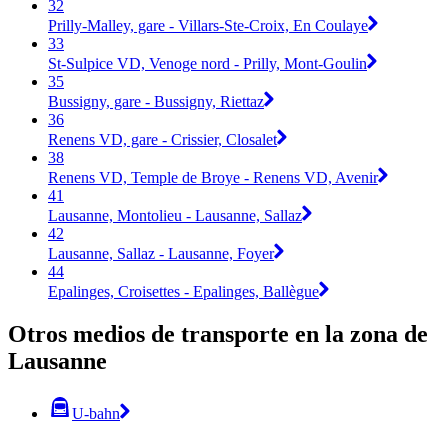
32
Prilly-Malley, gare - Villars-Ste-Croix, En Coulaye
33
St-Sulpice VD, Venoge nord - Prilly, Mont-Goulin
35
Bussigny, gare - Bussigny, Riettaz
36
Renens VD, gare - Crissier, Closalet
38
Renens VD, Temple de Broye - Renens VD, Avenir
41
Lausanne, Montolieu - Lausanne, Sallaz
42
Lausanne, Sallaz - Lausanne, Foyer
44
Epalinges, Croisettes - Epalinges, Ballègue
Otros medios de transporte en la zona de
Lausanne
U-bahn