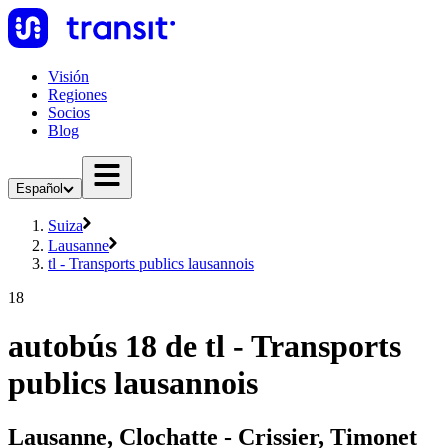
Visión
Regiones
Socios
Blog
Español
Suiza
Lausanne
tl - Transports publics lausannois
18
autobús 18 de tl - Transports
publics lausannois
Lausanne, Clochatte - Crissier, Timonet