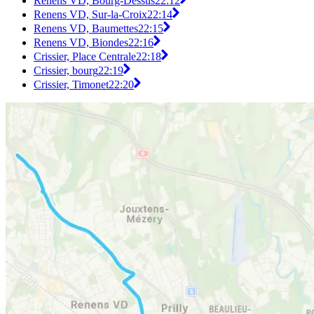
Renens VD, Bourg-Dessus
22:12
Renens VD, Sur-la-Croix
22:14
Renens VD, Baumettes
22:15
Renens VD, Biondes
22:16
Crissier, Place Centrale
22:18
Crissier, bourg
22:19
Crissier, Timonet
22:20