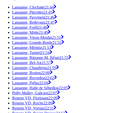
Lausanne, Clochatte
21:44
Lausanne, Piécettes
21:45
Lausanne, Pavement
21:46
Lausanne, Bellevaux
21:47
Lausanne, Forêt
21:48
Lausanne, Motte
21:49
Lausanne, Vieux-Moulin
21:51
Lausanne, Grande-Borde
21:52
Lausanne, Mémise
21:53
Lausanne, Tunnel
21:54
Lausanne, Riponne-M. Béjart
21:55
Lausanne, Bel-Air
21:57
Lausanne, Chauderon
21:59
Lausanne, Boston
22:00
Lausanne, Recordon
22:02
Lausanne, Prélaz
22:04
Lausanne, Halle de Sébeillon
22:05
Prilly-Malley, Galicien
22:07
Renens VD, Florissant
22:09
Renens VD, Roche
22:09
Renens VD, Vorsiaz
22:11