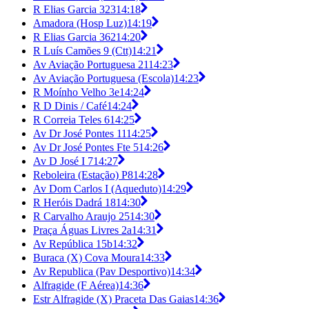
R Elias Garcia 323
14:18
Amadora (Hosp Luz)
14:19
R Elias Garcia 362
14:20
R Luís Camões 9 (Ctt)
14:21
Av Aviação Portuguesa 21
14:23
Av Aviação Portuguesa (Escola)
14:23
R Moínho Velho 3e
14:24
R D Dinis / Café
14:24
R Correia Teles 6
14:25
Av Dr José Pontes 11
14:25
Av Dr José Pontes Fte 5
14:26
Av D José I 7
14:27
Reboleira (Estação) P8
14:28
Av Dom Carlos I (Aqueduto)
14:29
R Heróis Dadrá 18
14:30
R Carvalho Araujo 25
14:30
Praça Águas Livres 2a
14:31
Av República 15b
14:32
Buraca (X) Cova Moura
14:33
Av Republica (Pav Desportivo)
14:34
Alfragide (F Aérea)
14:36
Estr Alfragide (X) Praceta Das Gaias
14:36