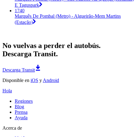
E Taguspark
1740
Marquês De Pombal (Metro) - Algueirão-Mem Martins
(Estação)
No vuelvas a perder el autobús.
Descarga Transit.
Descarga Transit
Disponible en
iOS
y
Android
Hola
Regiones
Blog
Prensa
Ayuda
Acerca de