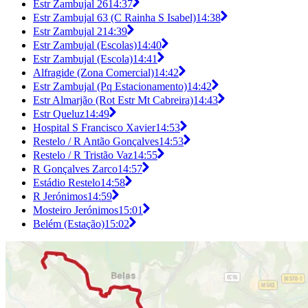
Estr Zambujal 26
14:37
Estr Zambujal 63 (C Rainha S Isabel)
14:38
Estr Zambujal 2
14:39
Estr Zambujal (Escolas)
14:40
Estr Zambujal (Escola)
14:41
Alfragide (Zona Comercial)
14:42
Estr Zambujal (Pq Estacionamento)
14:42
Estr Almarjão (Rot Estr Mt Cabreira)
14:43
Estr Queluz
14:49
Hospital S Francisco Xavier
14:53
Restelo / R Antão Gonçalves
14:53
Restelo / R Tristão Vaz
14:55
R Gonçalves Zarco
14:57
Estádio Restelo
14:58
R Jerónimos
14:59
Mosteiro Jerónimos
15:01
Belém (Estação)
15:02