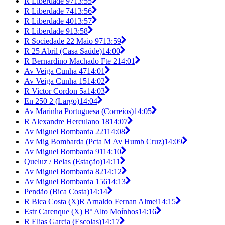
R Liberdade 97
13:55
R Liberdade 74
13:56
R Liberdade 40
13:57
R Liberdade 9
13:58
R Sociedade 22 Maio 97
13:59
R 25 Abril (Casa Saúde)
14:00
R Bernardino Machado Fte 2
14:01
Av Veiga Cunha 47
14:01
Av Veiga Cunha 15
14:02
R Victor Cordon 5a
14:03
En 250 2 (Largo)
14:04
Av Marinha Portuguesa (Correios)
14:05
R Alexandre Herculano 18
14:07
Av Miguel Bombarda 221
14:08
Av Mig Bombarda (Pcta M Av Humb Cruz)
14:09
Av Miguel Bombarda 91
14:10
Queluz / Belas (Estação)
14:11
Av Miguel Bombarda 82
14:12
Av Miguel Bombarda 156
14:13
Pendão (Bica Costa)
14:14
R Bica Costa (X)R Arnaldo Fernan Almei
14:15
Estr Carenque (X) Bº Alto Moínhos
14:16
R Elias Garcia (Escolas)
14:17