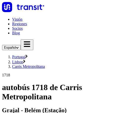
Visión
Regiones
Socios
Blog
Español
Portugal
Lisbon
Carris Metropolitana
1718
autobús 1718 de Carris
Metropolitana
Grajal - Belém (Estação)