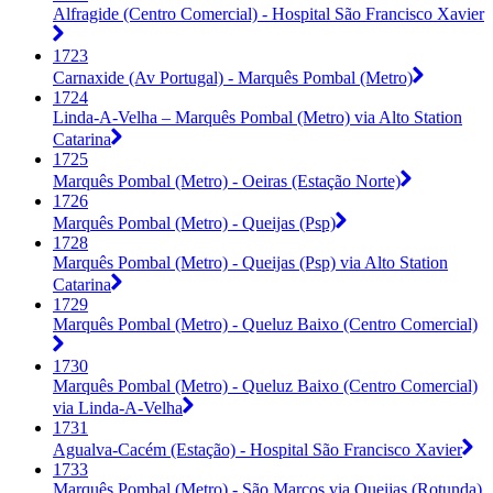
Alfragide (Centro Comercial) - Hospital São Francisco Xavier
1723
Carnaxide (Av Portugal) - Marquês Pombal (Metro)
1724
Linda-A-Velha – Marquês Pombal (Metro) via Alto Station
Catarina
1725
Marquês Pombal (Metro) - Oeiras (Estação Norte)
1726
Marquês Pombal (Metro) - Queijas (Psp)
1728
Marquês Pombal (Metro) - Queijas (Psp) via Alto Station
Catarina
1729
Marquês Pombal (Metro) - Queluz Baixo (Centro Comercial)
1730
Marquês Pombal (Metro) - Queluz Baixo (Centro Comercial)
via Linda-A-Velha
1731
Agualva-Cacém (Estação) - Hospital São Francisco Xavier
1733
Marquês Pombal (Metro) - São Marcos via Queijas (Rotunda)