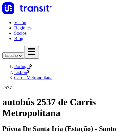
Visión
Regiones
Socios
Blog
Español
Portugal
Lisbon
Carris Metropolitana
2537
autobús 2537 de Carris
Metropolitana
Póvoa De Santa Iria (Estação) - Santo