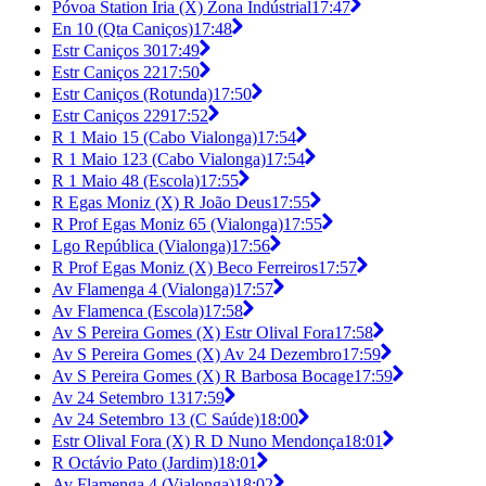
Póvoa Station Iria (X) Zona Indústrial
17:47
En 10 (Qta Caniços)
17:48
Estr Caniços 30
17:49
Estr Caniços 22
17:50
Estr Caniços (Rotunda)
17:50
Estr Caniços 229
17:52
R 1 Maio 15 (Cabo Vialonga)
17:54
R 1 Maio 123 (Cabo Vialonga)
17:54
R 1 Maio 48 (Escola)
17:55
R Egas Moniz (X) R João Deus
17:55
R Prof Egas Moniz 65 (Vialonga)
17:55
Lgo República (Vialonga)
17:56
R Prof Egas Moniz (X) Beco Ferreiros
17:57
Av Flamenga 4 (Vialonga)
17:57
Av Flamenca (Escola)
17:58
Av S Pereira Gomes (X) Estr Olival Fora
17:58
Av S Pereira Gomes (X) Av 24 Dezembro
17:59
Av S Pereira Gomes (X) R Barbosa Bocage
17:59
Av 24 Setembro 13
17:59
Av 24 Setembro 13 (C Saúde)
18:00
Estr Olival Fora (X) R D Nuno Mendonça
18:01
R Octávio Pato (Jardim)
18:01
Av Flamenga 4 (Vialonga)
18:02