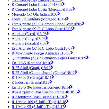
R Coronel Lobo Costa 259
18:02
R Coronel Lobo Costa (Mercado)
18:03
Morgado (X) Qta Índias
18:03
Fonte Sto António (Morgado)
18:04
Estr Alpriate (X) R Coronel Lobo Costa
18:05
Estr Alpriate (X) R C Lobo Costa
18:05
Alpriate (Escola)
18:06
Alpriate (Largo)
18:06
Alpriate (Escola)
18:07
Estr Alpriate (X) R C Lobo Costa
18:07
R Movimento Forças Armadas 1
18:08
Quintanilho (X) (R Fernando Lopes Graça
18:09
En 115-5 (Rotunda)
18:10
R 25 Abril (Granja)
18:10
R 25 Abril (Campo Jogos) (Granja)
18:11
R 1 Maio 2 (Granja)
18:11
Z Indústrial Granja
18:13
En 115-5 (Pq Indústrial Arneiro)
18:14
Rua Arquiteto Dias Coelho Frente 48
18:15
R Arquitecto Dias Coelho 10
18:16
R 1 Maio 109 (S Julião Tojal)
18:16
R 1 Maio 95 (S Julião Tojal)
18:17