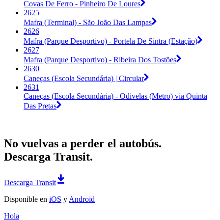
Covas De Ferro - Pinheiro De Loures
2625
Mafra (Terminal) - São João Das Lampas
2626
Mafra (Parque Desportivo) - Portela De Sintra (Estação)
2627
Mafra (Parque Desportivo) - Ribeira Dos Tostões
2630
Caneças (Escola Secundária) | Circular
2631
Caneças (Escola Secundária) - Odivelas (Metro) via Quinta
Das Pretas
No vuelvas a perder el autobús.
Descarga Transit.
Descarga Transit
Disponible en
iOS
y
Android
Hola