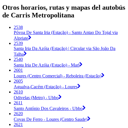
Otros horarios, rutas y mapas del autobús
de Carris Metropolitana
2538
Póvoa De Santa Iria (Estação) - Santo Antao Do Tojal via
Alpriate
2539
Santa Iria Da Azóia (Estação) | Circular via São João Da
Talha
2540
Santa Iria De Azóia (Estação) - Marl
2601
Loures (Centro Comercial) - Reboleira (Estação)
2605
Agualva-Cacém (Estação) - Loures
2610
Odivelas (Metro) - Ubbo
2611
Santo António Dos Cavaleiros - Ubbo
2620
Covas De Ferro - Loures (Centro Saude)
2621