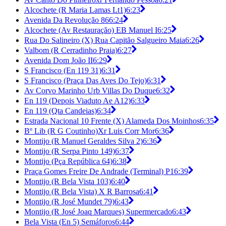
Alcochete (R Maria Lamas Lt1)
6:23
Avenida Da Revolução 86
6:24
Alcochete (Av Restauração) EB Manuel I
6:25
Rua Do Salineiro (X) Rua Capitão Salgueiro Maia
6:26
Valbom (R Cerradinho Praia)
6:27
Avenida Dom João II
6:29
S Francisco (En 119 31)
6:31
S Francisco (Praça Das Aves Do Tejo)
6:31
Av Corvo Marinho Urb Villas Do Duque
6:32
En 119 (Depois Viaduto Ae A12)
6:33
En 119 (Qta Candeias)
6:34
Estrada Nacional 10 Frente (X) Alameda Dos Moinhos
6:35
Bº Lib (R G Coutinho)Xr Luis Corr Mor
6:36
Montijo (R Manuel Geraldes Silva 2)
6:36
Montijo (R Serpa Pinto 149)
6:37
Montijo (Pça República 64)
6:38
Praça Gomes Freire De Andrade (Terminal) P1
6:39
Montijo (R Bela Vista 103)
6:40
Montijo (R Bela Vista) X R Barrosa
6:41
Montijo (R José Mundet 79)
6:43
Montijo (R José Joaq Marques) Supermercado
6:43
Bela Vista (En 5) Semáforos
6:44