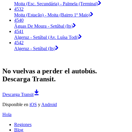
Moita (Esc. Secundária) - Palmela (Terminal)
4532
Moita (Estação) - Moita (Bairro 1º Maio)
4540
Águas De Moura - Setúbal (Its)
4541
Algeruz - Setúbal (Av. Luísa Todi)
4542
Algeruz - Setúbal (Its)
No vuelvas a perder el autobús.
Descarga Transit.
Descarga Transit
Disponible en
iOS
y
Android
Hola
Regiones
Blog