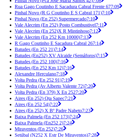
Pinhal Novo (Pça José Maria Santos 42)
7:08
Rua Gago Coutinho E Sacadura Cabral Frente 67
7:09
Pinhal Novo (R G Coutinho E S Cabral 171)
7:10
Pinhal Novo (En 252) Supermercado
7:10
Vale Alecrim (En 252) Posto Combustivel
7:11
Vale Alecrim (En 252)X R Mintinhoso
7:12
Vale Alecrim (En 252 Km 10000)
7:13
R Gago Coutinho E Sacadura Cabral 26
7:14
Batudes (En 252 21)
7:14
Batudes (En252) XV Alcaide (Semáforos)
7:15
Batudes (En 252 100)
7:16
Batudes (En 252 Km 12)
7:16
Alexandre Herculano
7:18
Volta Pedra (En 252 91)
7:19
Volta Pedra (Av Alberto Valente 72)
7:20
Volta Pedra (En 379) X En 252
7:20
Aires (En 252) Qta Sapec
7:21
Aires (En 252 54)
7:22
Aires (En 252) X Bº Padre Nabeto
7:23
Baixa Palmela (En 252 173)
7:24
Baixa Palmela (En252 2)
7:24
Miraventos (En 252)
7:26
Setúbal (N252 X Estr De Miraventos)
7:28