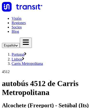
Visión
Regiones
Socios
Blog
Español
Portugal
Lisbon
Carris Metropolitana
4512
autobús 4512 de Carris
Metropolitana
Alcochete (Freeport) - Setúbal (Its)