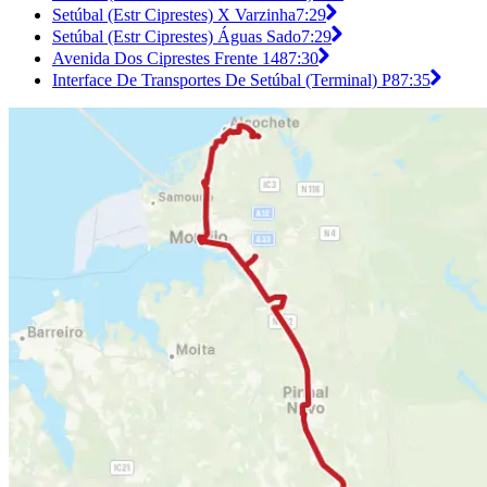
Setúbal (Estr Ciprestes) X Varzinha
7:29
Setúbal (Estr Ciprestes) Águas Sado
7:29
Avenida Dos Ciprestes Frente 148
7:30
Interface De Transportes De Setúbal (Terminal) P8
7:35