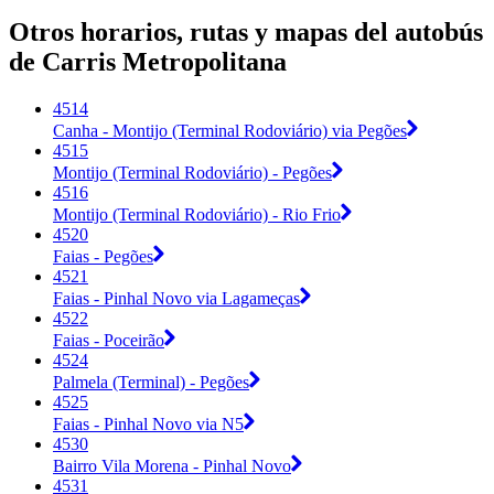
Otros horarios, rutas y mapas del autobús
de Carris Metropolitana
4514
Canha - Montijo (Terminal Rodoviário) via Pegões
4515
Montijo (Terminal Rodoviário) - Pegões
4516
Montijo (Terminal Rodoviário) - Rio Frio
4520
Faias - Pegões
4521
Faias - Pinhal Novo via Lagameças
4522
Faias - Poceirão
4524
Palmela (Terminal) - Pegões
4525
Faias - Pinhal Novo via N5
4530
Bairro Vila Morena - Pinhal Novo
4531