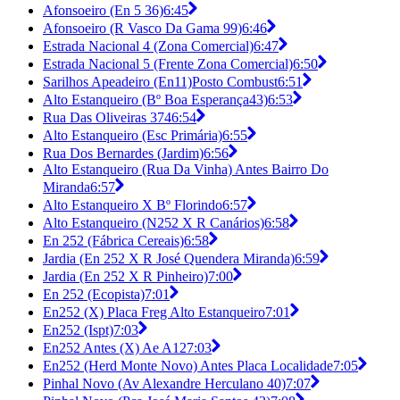
Afonsoeiro (En 5 36)
6:45
Afonsoeiro (R Vasco Da Gama 99)
6:46
Estrada Nacional 4 (Zona Comercial)
6:47
Estrada Nacional 5 (Frente Zona Comercial)
6:50
Sarilhos Apeadeiro (En11)Posto Combust
6:51
Alto Estanqueiro (Bº Boa Esperança43)
6:53
Rua Das Oliveiras 374
6:54
Alto Estanqueiro (Esc Primária)
6:55
Rua Dos Bernardes (Jardim)
6:56
Alto Estanqueiro (Rua Da Vinha) Antes Bairro Do
Miranda
6:57
Alto Estanqueiro X Bº Florindo
6:57
Alto Estanqueiro (N252 X R Canários)
6:58
En 252 (Fábrica Cereais)
6:58
Jardia (En 252 X R José Quendera Miranda)
6:59
Jardia (En 252 X R Pinheiro)
7:00
En 252 (Ecopista)
7:01
En252 (X) Placa Freg Alto Estanqueiro
7:01
En252 (Ispt)
7:03
En252 Antes (X) Ae A12
7:03
En252 (Herd Monte Novo) Antes Placa Localidade
7:05
Pinhal Novo (Av Alexandre Herculano 40)
7:07