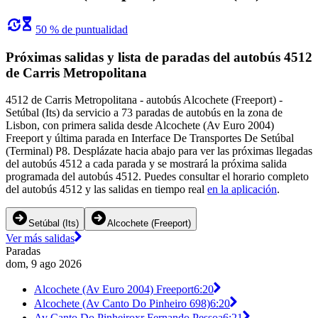
50 % de puntualidad
Próximas salidas y lista de paradas del autobús 4512
de Carris Metropolitana
4512 de Carris Metropolitana - autobús Alcochete (Freeport) -
Setúbal (Its) da servicio a 73 paradas de autobús en la zona de
Lisbon, con primera salida desde Alcochete (Av Euro 2004)
Freeport y última parada en Interface De Transportes De Setúbal
(Terminal) P8. Desplázate hacia abajo para ver las próximas llegadas
del autobús 4512 a cada parada y se mostrará la próxima salida
programada del autobús 4512. Puedes consultar el horario completo
del autobús 4512 y las salidas en tiempo real
en la aplicación
.
Setúbal (Its)
Alcochete (Freeport)
Ver más salidas
Paradas
dom, 9 ago 2026
Alcochete (Av Euro 2004) Freeport
6:20
Alcochete (Av Canto Do Pinheiro 698)
6:20
Av Canto Do Pinheiroxr Fernando Pessoa
6:21