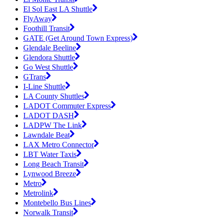
El Sol East LA Shuttle
FlyAway
Foothill Transit
GATE (Get Around Town Express)
Glendale Beeline
Glendora Shuttle
Go West Shuttle
GTrans
I-Line Shuttle
LA County Shuttles
LADOT Commuter Express
LADOT DASH
LADPW The Link
Lawndale Beat
LAX Metro Connector
LBT Water Taxis
Long Beach Transit
Lynwood Breeze
Metro
Metrolink
Montebello Bus Lines
Norwalk Transit