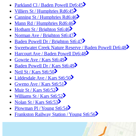
Parkland Cl / Baden Powell Dr
6:45
Villiers St / Humphries Rd
6:45
Canning St / Humphries Rd
6:46
Mann Rd / Humphries Rd
6:46
Hotham St / Brighton St
6:46
Norman Ave / Brighton St
6:47
Baden Powell Dr / Brighton St
6:47
Sweetwater Creek Nature Reserve / Baden Powell Dr
6:48
Harcourt Ave / Baden Powell Dr
6:48
Gowrie Ave / Kars St
6:49
Baden Powell Dr / Kars St
6:49
Neil St / Kars St
6:50
Liddesdale Ave / Kars St
6:50
Gweno Ave / Kars St
6:51
Muir St / Kars St
6:52
Williams St / Kars St
6:52
Nolan St / Kars St
6:53
Plowman Pl / Young St
6:54
Frankston Railway Station / Young St
6:56