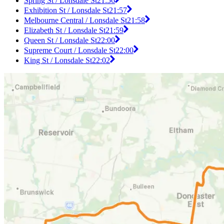
Spring St / Lonsdale St
21:56
Exhibition St / Lonsdale St
21:57
Melbourne Central / Lonsdale St
21:58
Elizabeth St / Lonsdale St
21:59
Queen St / Lonsdale St
22:00
Supreme Court / Lonsdale St
22:00
King St / Lonsdale St
22:02