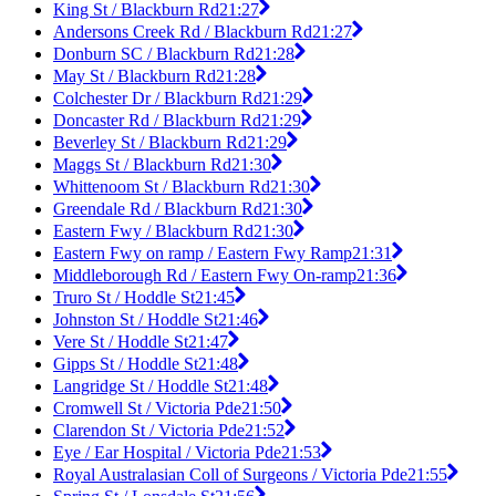
King St / Blackburn Rd
21:27
Andersons Creek Rd / Blackburn Rd
21:27
Donburn SC / Blackburn Rd
21:28
May St / Blackburn Rd
21:28
Colchester Dr / Blackburn Rd
21:29
Doncaster Rd / Blackburn Rd
21:29
Beverley St / Blackburn Rd
21:29
Maggs St / Blackburn Rd
21:30
Whittenoom St / Blackburn Rd
21:30
Greendale Rd / Blackburn Rd
21:30
Eastern Fwy / Blackburn Rd
21:30
Eastern Fwy on ramp / Eastern Fwy Ramp
21:31
Middleborough Rd / Eastern Fwy On-ramp
21:36
Truro St / Hoddle St
21:45
Johnston St / Hoddle St
21:46
Vere St / Hoddle St
21:47
Gipps St / Hoddle St
21:48
Langridge St / Hoddle St
21:48
Cromwell St / Victoria Pde
21:50
Clarendon St / Victoria Pde
21:52
Eye / Ear Hospital / Victoria Pde
21:53
Royal Australasian Coll of Surgeons / Victoria Pde
21:55