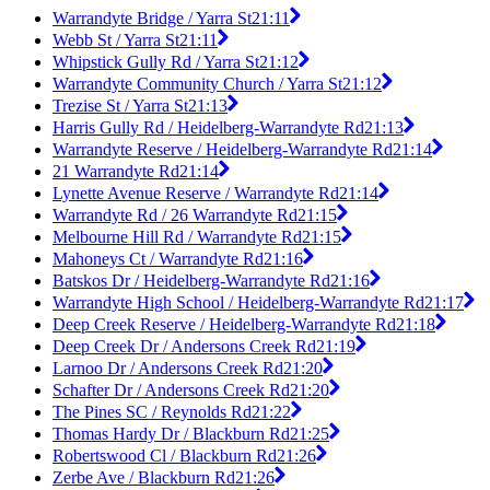
Warrandyte Bridge / Yarra St
21:11
Webb St / Yarra St
21:11
Whipstick Gully Rd / Yarra St
21:12
Warrandyte Community Church / Yarra St
21:12
Trezise St / Yarra St
21:13
Harris Gully Rd / Heidelberg-Warrandyte Rd
21:13
Warrandyte Reserve / Heidelberg-Warrandyte Rd
21:14
21 Warrandyte Rd
21:14
Lynette Avenue Reserve / Warrandyte Rd
21:14
Warrandyte Rd / 26 Warrandyte Rd
21:15
Melbourne Hill Rd / Warrandyte Rd
21:15
Mahoneys Ct / Warrandyte Rd
21:16
Batskos Dr / Heidelberg-Warrandyte Rd
21:16
Warrandyte High School / Heidelberg-Warrandyte Rd
21:17
Deep Creek Reserve / Heidelberg-Warrandyte Rd
21:18
Deep Creek Dr / Andersons Creek Rd
21:19
Larnoo Dr / Andersons Creek Rd
21:20
Schafter Dr / Andersons Creek Rd
21:20
The Pines SC / Reynolds Rd
21:22
Thomas Hardy Dr / Blackburn Rd
21:25
Robertswood Cl / Blackburn Rd
21:26
Zerbe Ave / Blackburn Rd
21:26