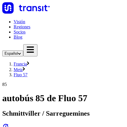
Visión
Regiones
Socios
Blog
Español
Francia
Metz
Fluo 57
85
autobús 85 de Fluo 57
Schmittviller / Sarreguemines