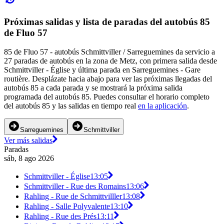
Próximas salidas y lista de paradas del autobús 85
de Fluo 57
85 de Fluo 57 - autobús Schmittviller / Sarreguemines da servicio a
27 paradas de autobús en la zona de Metz, con primera salida desde
Schmittviller - Église y última parada en Sarreguemines - Gare
routière. Desplázate hacia abajo para ver las próximas llegadas del
autobús 85 a cada parada y se mostrará la próxima salida
programada del autobús 85. Puedes consultar el horario completo
del autobús 85 y las salidas en tiempo real
en la aplicación
.
Sarreguemines
Schmittviller
Ver más salidas
Paradas
sáb, 8 ago 2026
Schmittviller - Église
13:05
Schmittviller - Rue des Romains
13:06
Rahling - Rue de Schmittvilller
13:08
Rahling - Salle Polyvalente
13:10
Rahling - Rue des Prés
13:11