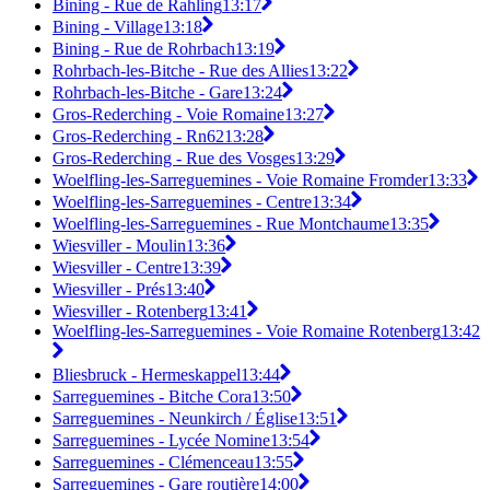
Bining - Rue de Rahling
13:17
Bining - Village
13:18
Bining - Rue de Rohrbach
13:19
Rohrbach-les-Bitche - Rue des Allies
13:22
Rohrbach-les-Bitche - Gare
13:24
Gros-Rederching - Voie Romaine
13:27
Gros-Rederching - Rn62
13:28
Gros-Rederching - Rue des Vosges
13:29
Woelfling-les-Sarreguemines - Voie Romaine Fromder
13:33
Woelfling-les-Sarreguemines - Centre
13:34
Woelfling-les-Sarreguemines - Rue Montchaume
13:35
Wiesviller - Moulin
13:36
Wiesviller - Centre
13:39
Wiesviller - Prés
13:40
Wiesviller - Rotenberg
13:41
Woelfling-les-Sarreguemines - Voie Romaine Rotenberg
13:42
Bliesbruck - Hermeskappel
13:44
Sarreguemines - Bitche Cora
13:50
Sarreguemines - Neunkirch / Église
13:51
Sarreguemines - Lycée Nomine
13:54
Sarreguemines - Clémenceau
13:55
Sarreguemines - Gare routière
14:00