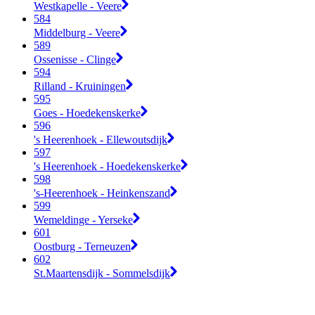
Westkapelle - Veere
584
Middelburg - Veere
589
Ossenisse - Clinge
594
Rilland - Kruiningen
595
Goes - Hoedekenskerke
596
's Heerenhoek - Ellewoutsdijk
597
's Heerenhoek - Hoedekenskerke
598
's-Heerenhoek - Heinkenszand
599
Wemeldinge - Yerseke
601
Oostburg - Terneuzen
602
St.Maartensdijk - Sommelsdijk