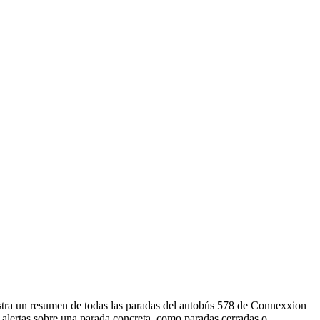
stra un resumen de todas las paradas del autobús 578 de Connexxion
 alertas sobre una parada concreta, como paradas cerradas o