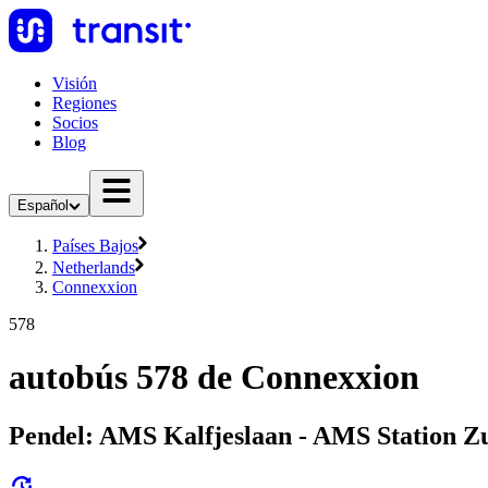
Visión
Regiones
Socios
Blog
Español
Países Bajos
Netherlands
Connexxion
578
autobús 578 de Connexxion
Pendel: AMS Kalfjeslaan - AMS Station Z