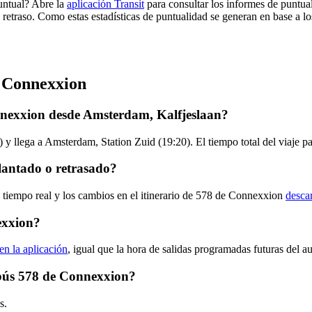
untual? Abre la
aplicación Transit
para consultar los informes de puntua
 retraso. Como estas estadísticas de puntualidad se generan en base a los
e Connexxion
nnexxion desde Amsterdam, Kalfjeslaan?
 y llega a Amsterdam, Station Zuid (19:20). El tiempo total del viaje 
lantado o retrasado?
n tiempo real y los cambios en el itinerario de 578 de Connexxion
desca
exxion?
en la aplicación
, igual que la hora de salidas programadas futuras del a
tobús 578 de Connexxion?
s.