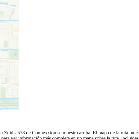
n Zuid - 578 de Connexxion se muestra arriba. El mapa de la ruta mue
para ver información más completa en un mapa sobre la ruta, incluidas