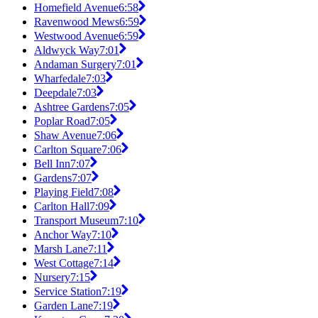
Homefield Avenue
6:58
Ravenwood Mews
6:59
Westwood Avenue
6:59
Aldwyck Way
7:01
Andaman Surgery
7:01
Wharfedale
7:03
Deepdale
7:03
Ashtree Gardens
7:05
Poplar Road
7:05
Shaw Avenue
7:06
Carlton Square
7:06
Bell Inn
7:07
Gardens
7:07
Playing Field
7:08
Carlton Hall
7:09
Transport Museum
7:10
Anchor Way
7:10
Marsh Lane
7:11
West Cottage
7:14
Nursery
7:15
Service Station
7:19
Garden Lane
7:19