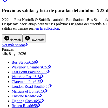
Próximas salidas y lista de paradas del autobús X22 
X22 de First Norfolk & Suffolk - autobús Bus Station - Bus Station d
Desplázate hacia abajo para ver las próximas llegadas del autobús X2
salidas en tiempo real
en la aplicación
.
Norwich
Lowestoft
Ver más salidas
Paradas
sáb, 8 ago 2026
Bus Station
6:50
Waveney Chambers
6:52
East Point Pavilion
6:53
Waterloo Road
6:54
Claremont Pier
6:55
London Road South
6:55
Marquis of Lorne
6:56
Enstone Road
6:56
Fighting Cocks
6:57
Britten Road
6:58