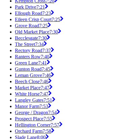
Kempton Cross
7:20
Park Drive
7:21
Ellough Road
7:23
Eileen Crisp Court
7:25
Grove Road
7:25
Old Market Place
7:30
Becclesgate
7:30
The Street
7:34
Rectory Road
7:37
Ranters Row
7:40
Green Lane
7:41
Gunton Road
7:45
Leman Grove
7:46
Beech Close
7:46
Market Place
7:47
White Horse
7:47
Langley Gates
7:51
Manor Farm
7:53
George / Dragon
7:54
Prospect Place
7:55
Hellington Corner
7:57
Orchard Farm
7:58
Slade Lane
8:00