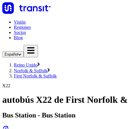
Visión
Regiones
Socios
Blog
Español
Reino Unido
Norfolk & Suffolk
First Norfolk & Suffolk
X22
autobús X22 de First Norfolk &
Bus Station - Bus Station