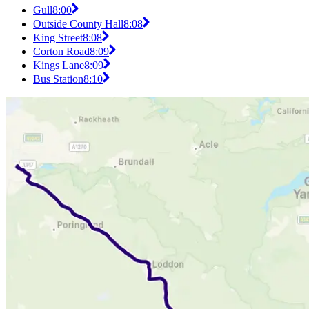
Gull
8:00
Outside County Hall
8:08
King Street
8:08
Corton Road
8:09
Kings Lane
8:09
Bus Station
8:10