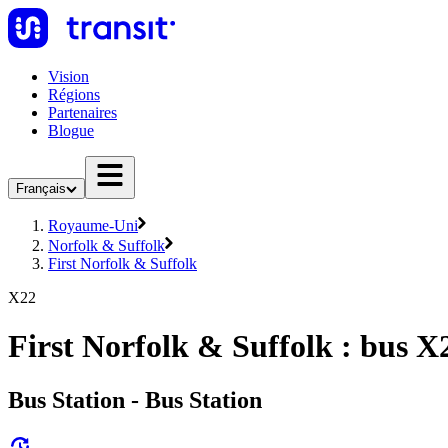
Vision
Régions
Partenaires
Blogue
Français
Royaume-Uni
Norfolk & Suffolk
First Norfolk & Suffolk
X22
First Norfolk & Suffolk : bus X
Bus Station - Bus Station