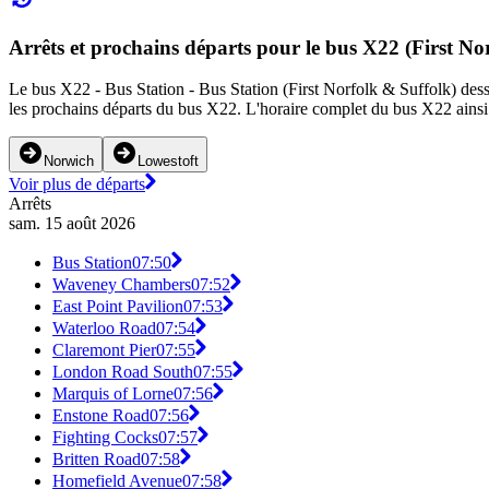
Arrêts et prochains départs pour le bus X22 (First No
Le bus X22 - Bus Station - Bus Station (First Norfolk & Suffolk) desser
les prochains départs du bus X22. L'horaire complet du bus X22 ainsi 
Norwich
Lowestoft
Voir plus de départs
Arrêts
sam. 15 août 2026
Bus Station
07:50
Waveney Chambers
07:52
East Point Pavilion
07:53
Waterloo Road
07:54
Claremont Pier
07:55
London Road South
07:55
Marquis of Lorne
07:56
Enstone Road
07:56
Fighting Cocks
07:57
Britten Road
07:58
Homefield Avenue
07:58