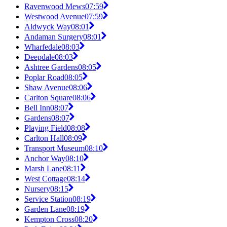
Ravenwood Mews
07:59
Westwood Avenue
07:59
Aldwyck Way
08:01
Andaman Surgery
08:01
Wharfedale
08:03
Deepdale
08:03
Ashtree Gardens
08:05
Poplar Road
08:05
Shaw Avenue
08:06
Carlton Square
08:06
Bell Inn
08:07
Gardens
08:07
Playing Field
08:08
Carlton Hall
08:09
Transport Museum
08:10
Anchor Way
08:10
Marsh Lane
08:11
West Cottage
08:14
Nursery
08:15
Service Station
08:19
Garden Lane
08:19
Kempton Cross
08:20