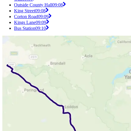
Outside County Hall
09:08
King Street
09:08
Corton Road
09:09
Kings Lane
09:09
Bus Station
09:10