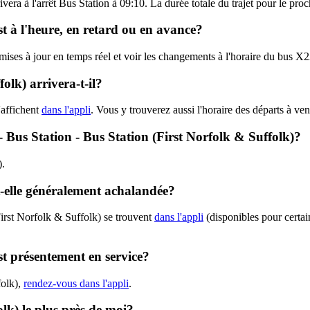
ivera à l'arrêt Bus Station à 09:10. La durée totale du trajet pour le pr
st à l'heure, en retard ou en avance?
 mises à jour en temps réel et voir les changements à l'horaire du bus X
lk) arrivera-t-il?
'affichent
dans l'appli
. Vous y trouverez aussi l'horaire des départs à ve
 - Bus Station - Bus Station (First Norfolk & Suffolk)?
).
t-elle généralement achalandée?
irst Norfolk & Suffolk) se trouvent
dans l'appli
(disponibles pour certain
st présentement en service?
folk),
rendez-vous dans l'appli
.
olk) le plus près de moi?