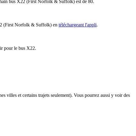
ochain bus X22 (First Norfolk & Suffolk) est de 80.
22 (First Norfolk & Suffolk) en
téléchargeant l'appli
.
nir pour le bus X22.
es villes et certains trajets seulement). Vous pourrez aussi y voir des