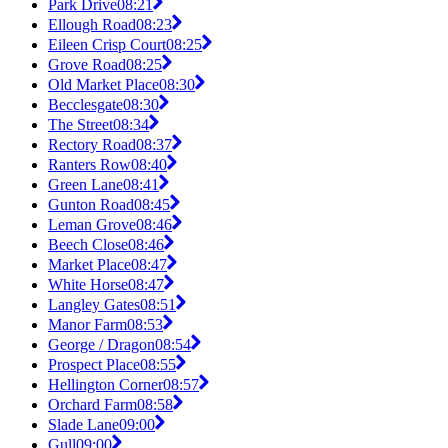
Park Drive
08:21
Ellough Road
08:23
Eileen Crisp Court
08:25
Grove Road
08:25
Old Market Place
08:30
Becclesgate
08:30
The Street
08:34
Rectory Road
08:37
Ranters Row
08:40
Green Lane
08:41
Gunton Road
08:45
Leman Grove
08:46
Beech Close
08:46
Market Place
08:47
White Horse
08:47
Langley Gates
08:51
Manor Farm
08:53
George / Dragon
08:54
Prospect Place
08:55
Hellington Corner
08:57
Orchard Farm
08:58
Slade Lane
09:00
Gull
09:00