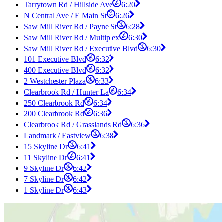
Tarrytown Rd / Hillside Ave
6:20
N Central Ave / E Main St
6:26
Saw Mill River Rd / Payne St
6:28
Saw Mill River Rd / Multiplex
6:30
Saw Mill River Rd / Executive Blvd
6:30
101 Executive Blvd
6:32
400 Executive Blvd
6:32
2 Westchester Plaza
6:33
Clearbrook Rd / Hunter La
6:34
250 Clearbrook Rd
6:34
200 Clearbrook Rd
6:36
Clearbrook Rd / Grasslands Rd
6:36
Landmark / Eastview
6:38
15 Skyline Dr
6:41
11 Skyline Dr
6:41
9 Skyline Dr
6:42
7 Skyline Dr
6:42
1 Skyline Dr
6:43