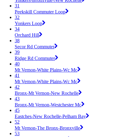
Yonkers-Bronxville-New Rochelle
31
Peekskill Commuter Loop
32
Yonkers Loop
34
Orchard Hill
38
Secor Rd Commuter
39
Ridge Rd Commuter
40
Mt Vernon-White Plains-Wc Mc
41
Mt Vernon-White Plains-Wc Mc
42
Bronx-Mt Vernon-New Rochelle
43
Bronx-Mt Vernon-Westchester Mc
45
Eastches-New Rochelle-Pelham Bay
52
Mt Vernon-The Bronx-Bronxville
53