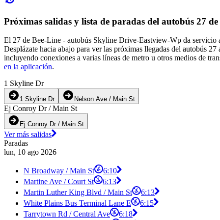
Próximas salidas y lista de paradas del autobús 27 de
El 27 de Bee-Line - autobús Skyline Drive-Eastview-Wp da servicio a
Desplázate hacia abajo para ver las próximas llegadas del autobús 27 
incluyendo conexiones a varias líneas de metro u otros medios de tran
en la aplicación
.
1 Skyline Dr
1 Skyline Dr
Nelson Ave / Main St
Ej Conroy Dr / Main St
Ej Conroy Dr / Main St
Ver más salidas
Paradas
lun, 10 ago 2026
N Broadway / Main St
6:10
Martine Ave / Court St
6:13
Martin Luther King Blvd / Main St
6:13
White Plains Bus Terminal Lane E
6:15
Tarrytown Rd / Central Ave
6:18