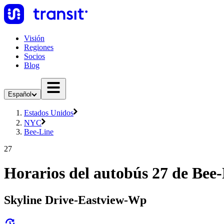
Visión
Regiones
Socios
Blog
Español
Estados Unidos
NYC
Bee-Line
27
Horarios del autobús 27 de Bee
Skyline Drive-Eastview-Wp