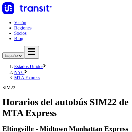
Visión
Regiones
Socios
Blog
Español
Estados Unidos
NYC
MTA Express
SIM22
Horarios del autobús SIM22 de
MTA Express
Eltingville - Midtown Manhattan Express