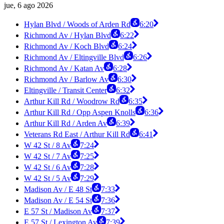
jue, 6 ago 2026
Hylan Blvd / Woods of Arden Rd
6:20
Richmond Av / Hylan Blvd
6:22
Richmond Av / Koch Blvd
6:24
Richmond Av / Eltingville Blvd
6:26
Richmond Av / Katan Av
6:28
Richmond Av / Barlow Av
6:30
Eltingville / Transit Center
6:32
Arthur Kill Rd / Woodrow Rd
6:35
Arthur Kill Rd / Opp Aspen Knolls
6:36
Arthur Kill Rd / Arden Av
6:39
Veterans Rd East / Arthur Kill Rd
6:41
W 42 St / 8 Av
7:24
W 42 St / 7 Av
7:25
W 42 St / 6 Av
7:28
W 42 St / 5 Av
7:29
Madison Av / E 48 St
7:33
Madison Av / E 54 St
7:36
E 57 St / Madison Av
7:37
E 57 St / Lexington Av
7:39