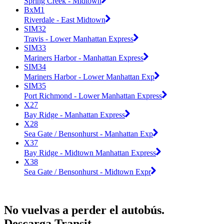
Spring Creek - Midtown
BxM1
Riverdale - East Midtown
SIM32
Travis - Lower Manhattan Express
SIM33
Mariners Harbor - Manhattan Express
SIM34
Mariners Harbor - Lower Manhattan Exp
SIM35
Port Richmond - Lower Manhattan Express
X27
Bay Ridge - Manhattan Express
X28
Sea Gate / Bensonhurst - Manhattan Exp
X37
Bay Ridge - Midtown Manhattan Express
X38
Sea Gate / Bensonhurst - Midtown Expr
No vuelvas a perder el autobús.
Descarga Transit.