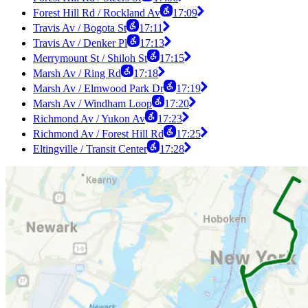
Forest Hill Rd / Rockland Av
17:09
Travis Av / Bogota St
17:11
Travis Av / Denker Pl
17:13
Merrymount St / Shiloh St
17:15
Marsh Av / Ring Rd
17:18
Marsh Av / Elmwood Park Dr
17:19
Marsh Av / Windham Loop
17:20
Richmond Av / Yukon Av
17:23
Richmond Av / Forest Hill Rd
17:25
Eltingville / Transit Center
17:28