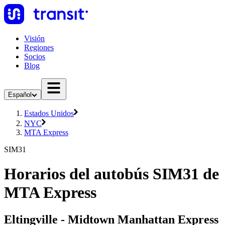
Visión
Regiones
Socios
Blog
Español
Estados Unidos
NYC
MTA Express
SIM31
Horarios del autobús SIM31 de
MTA Express
Eltingville - Midtown Manhattan Express