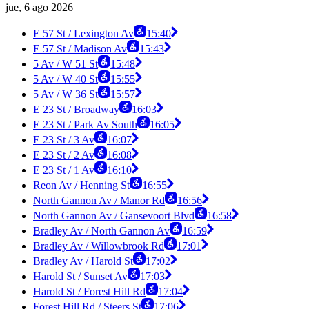
jue, 6 ago 2026
E 57 St / Lexington Av
15:40
E 57 St / Madison Av
15:43
5 Av / W 51 St
15:48
5 Av / W 40 St
15:55
5 Av / W 36 St
15:57
E 23 St / Broadway
16:03
E 23 St / Park Av South
16:05
E 23 St / 3 Av
16:07
E 23 St / 2 Av
16:08
E 23 St / 1 Av
16:10
Reon Av / Henning St
16:55
North Gannon Av / Manor Rd
16:56
North Gannon Av / Gansevoort Blvd
16:58
Bradley Av / North Gannon Av
16:59
Bradley Av / Willowbrook Rd
17:01
Bradley Av / Harold St
17:02
Harold St / Sunset Av
17:03
Harold St / Forest Hill Rd
17:04
Forest Hill Rd / Steers St
17:06