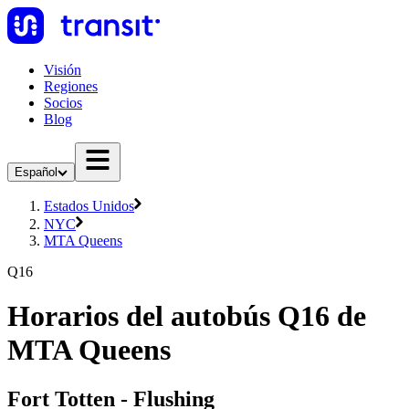
Visión
Regiones
Socios
Blog
Español
Estados Unidos
NYC
MTA Queens
Q16
Horarios del autobús Q16 de
MTA Queens
Fort Totten - Flushing