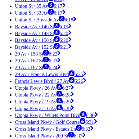
Union St / 35 Av
6:17
Union St / 33 Av
6:17
Union St / Bayside Av
6:18
Bayside Av / 146 St
6:19
Bayside Av / 148 St
6:20
Bayside Av / 150 St
6:20
Bayside Av / 152 St
6:21
29 Av / 158 St
6:22
29 Av / 162 St
6:23
29 Av / 167 St
6:24
29 Av / Francis Lewis Blvd
6:25
Francis Lewis Blvd / 27 Av
6:26
Utopia Pkwy / 26 Av
6:27
Utopia Pkwy / 22 Av
6:28
Utopia Pkwy / 19 Av
6:29
Utopia Pkwy / 16 Av
6:30
Utopia Pkwy / Willets Point Blvd
6:30
Cross Island Pkwy / Golf Course
6:31
Cross Island Pkwy / Estates Ln
6:32
Cross Island Pkwy / 209 St
6:33