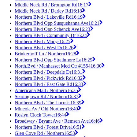
Middle Neck Rd / Brompton Rd
16:17
Middle Neck Rd / Darley Rd
16:18
Northern Blvd / Lakeville Rd
16:19
Northern Blvd Opp Susquehanna Ave
16:21
Northern Blvd Opp Schenck Ave
16:23
Northern Blvd / Community Dr
16:24
Northern Blvd / Macys
16:25
Northern Blvd / West Dr
16:26
Brinkerhoff Ln / Northern
16:28
Northern Blvd Opp Strathmore La
16:29
North.Bvd / Manhasset Med Ctr #1554
16:30
Northern Blvd / Deepdale Dr
16:31
Northern Blvd / Pickwick Rd
16:32
Northern Blvd / East Gate Rd
16:33
Americana Mall / Northern
16:35
Searingtown Rd / Northern
16:37
Northern Blvd / The Locusts
16:39
Mineola Av / Old Northern
16:40
Roslyn Clock Tower
16:44
Broadway / Bryant Ave / Remsen Ave
16:46
Northern Blvd / Forest Drive
16:51
Glen Cove Rd / Northern
16:53