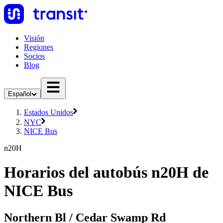
Visión
Regiones
Socios
Blog
Español
Estados Unidos
NYC
NICE Bus
n20H
Horarios del autobús n20H de
NICE Bus
Northern Bl / Cedar Swamp Rd