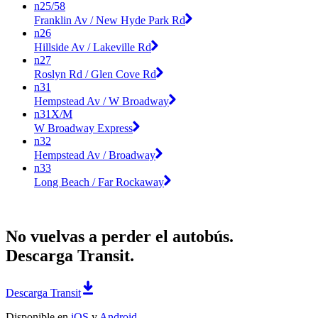
n25/58
Franklin Av / New Hyde Park Rd
n26
Hillside Av / Lakeville Rd
n27
Roslyn Rd / Glen Cove Rd
n31
Hempstead Av / W Broadway
n31X/M
W Broadway Express
n32
Hempstead Av / Broadway
n33
Long Beach / Far Rockaway
No vuelvas a perder el autobús.
Descarga Transit.
Descarga Transit
Disponible en
iOS
y
Android