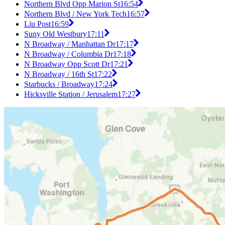
Northern Blvd Opp Marion St
16:54
Northern Blvd / New York Tech
16:57
Liu Post
16:59
Suny Old Westbury
17:11
N Broadway / Manhattan Dr
17:17
N Broadway / Columbia Dr
17:18
N Broadway Opp Scott Dr
17:21
N Broadway / 16th St
17:22
Starbucks / Broadway
17:24
Hicksville Station / Jerusalem
17:27