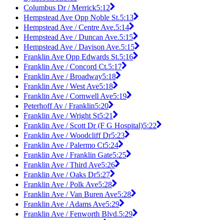
Columbus Dr / Merrick
5:12
Hempstead Ave Opp Noble St.
5:13
Hempstead Ave / Centre Ave.
5:14
Hempstead Ave / Duncan Ave.
5:15
Hempstead Ave / Davison Ave.
5:15
Franklin Ave Opp Edwards St.
5:16
Franklin Ave / Concord Ct.
5:17
Franklin Ave / Broadway
5:18
Franklin Ave / West Ave
5:18
Franklin Ave / Cornwell Ave
5:19
Peterhoff Av / Franklin
5:20
Franklin Ave / Wright St
5:21
Franklin Ave / Scott Dr (F G Hospital)
5:22
Franklin Ave / Woodcliff Dr
5:23
Franklin Ave / Palermo Ct
5:24
Franklin Ave / Franklin Gate
5:25
Franklin Ave / Third Ave
5:26
Franklin Ave / Oaks Dr
5:27
Franklin Ave / Polk Ave
5:28
Franklin Ave / Van Buren Ave
5:28
Franklin Ave / Adams Ave
5:29
Franklin Ave / Fenworth Blvd.
5:29