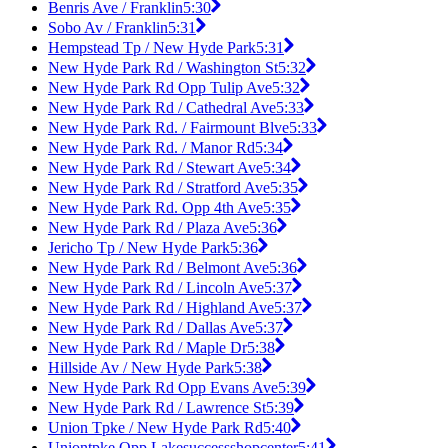
Benris Ave / Franklin
5:30
Sobo Av / Franklin
5:31
Hempstead Tp / New Hyde Park
5:31
New Hyde Park Rd / Washington St
5:32
New Hyde Park Rd Opp Tulip Ave
5:32
New Hyde Park Rd / Cathedral Ave
5:33
New Hyde Park Rd. / Fairmount Blve
5:33
New Hyde Park Rd. / Manor Rd
5:34
New Hyde Park Rd / Stewart Ave
5:34
New Hyde Park Rd / Stratford Ave
5:35
New Hyde Park Rd. Opp 4th Ave
5:35
New Hyde Park Rd / Plaza Ave
5:36
Jericho Tp / New Hyde Park
5:36
New Hyde Park Rd / Belmont Ave
5:36
New Hyde Park Rd / Lincoln Ave
5:37
New Hyde Park Rd / Highland Ave
5:37
New Hyde Park Rd / Dallas Ave
5:37
New Hyde Park Rd / Maple Dr
5:38
Hillside Av / New Hyde Park
5:38
New Hyde Park Rd Opp Evans Ave
5:39
New Hyde Park Rd / Lawrence St
5:39
Union Tpke / New Hyde Park Rd
5:40
Uniontpke Opp Lakesuccessshopcenter
5:41