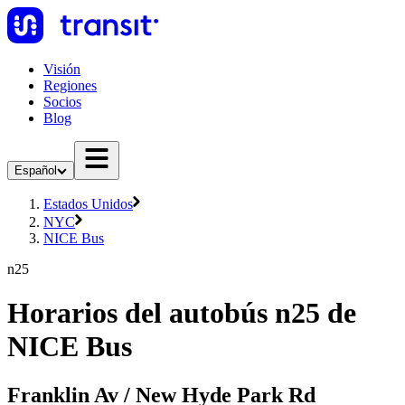
Visión
Regiones
Socios
Blog
Español
Estados Unidos
NYC
NICE Bus
n25
Horarios del autobús n25 de
NICE Bus
Franklin Av / New Hyde Park Rd