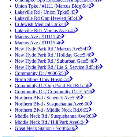
Union Tpke / #1111 (Marcus Bldg)
5:42
Lakeville Rd / Union Tpke
5:43
Lakeville Rd Opp Hewlett St
5:43
Li Jewish Medical Ctr
5:44
Lakeville Rd / Marcus Ave
5:45
Marcus Ave / #1111
5:45
Marcus Ave / #1111
5:46
New Hyde Park Rd / Marcus Ave
5:47
New Hyde Park Rd / Holiday Gate
5:48
New Hyde Park Rd / Suburban Gate
5:48
New Hyde Park Rd / Lie S. Service Rd
5:49
Community Dr / #600
5:53
North Shore Univ Hosp
5:54
Community Dr Opp Pond Hill Rd
5:56
Community Dr / Community Dr. E.
5:56
Northern Blvd / Schenck Ave
5:59
Northern Blvd / Susquehanna Ave
6:00
Northern Blvd / Middle Neck Rd.
6:02
Middle Neck Rd / Susquehanna Ave
6:03
Middle Neck Rd / Hill Park Ave
6:04
Great Neck Station / North
6:06