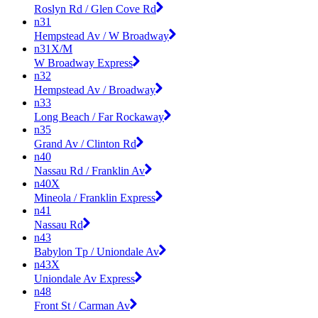
Roslyn Rd / Glen Cove Rd
n31
Hempstead Av / W Broadway
n31X/M
W Broadway Express
n32
Hempstead Av / Broadway
n33
Long Beach / Far Rockaway
n35
Grand Av / Clinton Rd
n40
Nassau Rd / Franklin Av
n40X
Mineola / Franklin Express
n41
Nassau Rd
n43
Babylon Tp / Uniondale Av
n43X
Uniondale Av Express
n48
Front St / Carman Av