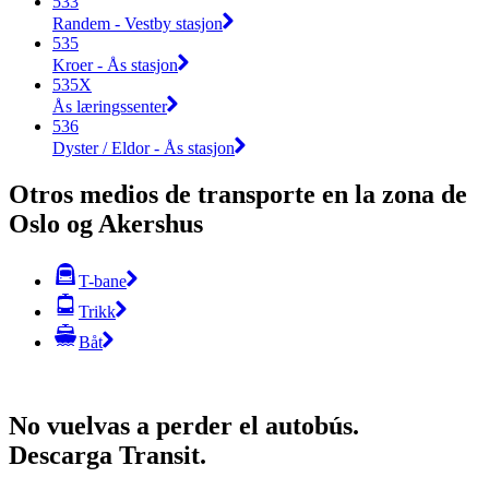
533
Randem - Vestby stasjon
535
Kroer - Ås stasjon
535X
Ås læringssenter
536
Dyster / Eldor - Ås stasjon
Otros medios de transporte en la zona de
Oslo og Akershus
T-bane
Trikk
Båt
No vuelvas a perder el autobús.
Descarga Transit.