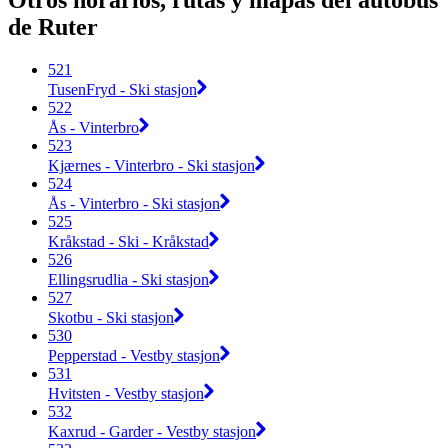
Otros horarios, rutas y mapas del autobús
de Ruter
521
TusenFryd - Ski stasjon
522
Ås - Vinterbro
523
Kjærnes - Vinterbro - Ski stasjon
524
Ås - Vinterbro - Ski stasjon
525
Kråkstad - Ski - Kråkstad
526
Ellingsrudlia - Ski stasjon
527
Skotbu - Ski stasjon
530
Pepperstad - Vestby stasjon
531
Hvitsten - Vestby stasjon
532
Kaxrud - Garder - Vestby stasjon