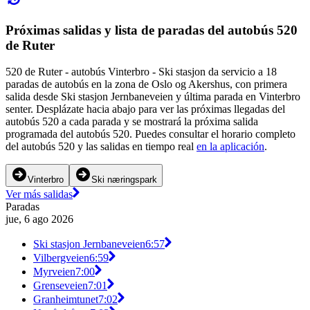
Próximas salidas y lista de paradas del autobús 520
de Ruter
520 de Ruter - autobús Vinterbro - Ski stasjon da servicio a 18
paradas de autobús en la zona de Oslo og Akershus, con primera
salida desde Ski stasjon Jernbaneveien y última parada en Vinterbro
senter. Desplázate hacia abajo para ver las próximas llegadas del
autobús 520 a cada parada y se mostrará la próxima salida
programada del autobús 520. Puedes consultar el horario completo
del autobús 520 y las salidas en tiempo real
en la aplicación
.
Vinterbro
Ski næringspark
Ver más salidas
Paradas
jue, 6 ago 2026
Ski stasjon Jernbaneveien
6:57
Vilbergveien
6:59
Myrveien
7:00
Grenseveien
7:01
Granheimtunet
7:02