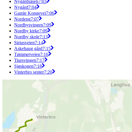
Nygårdsåsen
7:03
Nygård
7:04
Gamle Kongevei
7:06
Nordeng
7:07
Nordbysvingen
7:09
Nordby kirke
7:09
Nordby skole
7:13
Siriusveien
7:14
Askehaug gård
7:15
Tømmerveien
7:16
Tiursvingen
7:17
Sjøskogen
7:18
Vinterbro senter
7:20