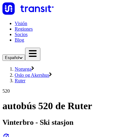
Visión
Regiones
Socios
Blog
Español
Noruega
Oslo og Akershus
Ruter
520
autobús 520 de Ruter
Vinterbro - Ski stasjon