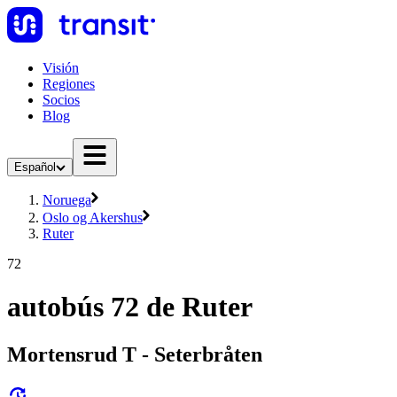
Visión
Regiones
Socios
Blog
Español
Noruega
Oslo og Akershus
Ruter
72
autobús 72 de Ruter
Mortensrud T - Seterbråten