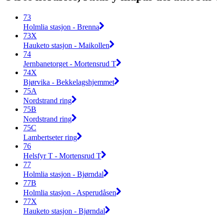
73
Holmlia stasjon - Brenna
73X
Hauketo stasjon - Maikollen
74
Jernbanetorget - Mortensrud T
74X
Bjørvika - Bekkelagshjemmet
75A
Nordstrand ring
75B
Nordstrand ring
75C
Lambertseter ring
76
Helsfyr T - Mortensrud T
77
Holmlia stasjon - Bjørndal
77B
Holmlia stasjon - Asperudåsen
77X
Hauketo stasjon - Bjørndal