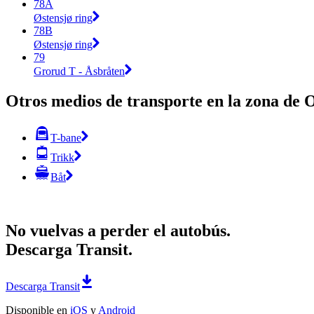
78A
Østensjø ring
78B
Østensjø ring
79
Grorud T - Åsbråten
Otros medios de transporte en la zona de 
T-bane
Trikk
Båt
No vuelvas a perder el autobús.
Descarga Transit.
Descarga Transit
Disponible en
iOS
y
Android