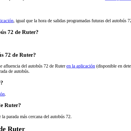
licación
, igual que la hora de salidas programadas futuras del autobús 7
obús 72 de Ruter?
s 72 de Ruter?
de afluencia del autobús 72 de Ruter
en la aplicación
(disponible en det
arada de autobús.
r?
ión
.
de Ruter?
 la parada más cercana del autobús 72.
 de Ruter