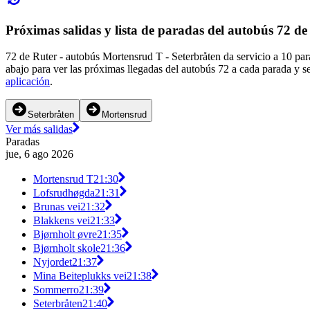
Próximas salidas y lista de paradas del autobús 72 de
72 de Ruter - autobús Mortensrud T - Seterbråten da servicio a 10 pa
abajo para ver las próximas llegadas del autobús 72 a cada parada y s
aplicación
.
Seterbråten
Mortensrud
Ver más salidas
Paradas
jue, 6 ago 2026
Mortensrud T
21:30
Lofsrudhøgda
21:31
Brunas vei
21:32
Blakkens vei
21:33
Bjørnholt øvre
21:35
Bjørnholt skole
21:36
Nyjordet
21:37
Mina Beiteplukks vei
21:38
Sommerro
21:39
Seterbråten
21:40