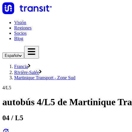
Visión
Regiones
Socios
Blog
Español
Francia
Rivière-Salée
Martinique Transport - Zone Sud
4/L5
autobús 4/L5 de Martinique Tra
04 / L5