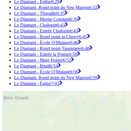
Le Diamant - Église
6:29
Le Diamant- Rond point du Neg Marron
6:32
Le Diamant - Thoraille
6:35
Le Diamant - Morne Constant
6:39
Le Diamant - Chalopin
6:43
Le Diamant - Entrée Chalopin
6:43
Le Diamant - Rond point la Cherry
6:45
Le Diamant - École O'Mulane
6:46
Le Diamant - Rond point Taupiniere
6:48
Le Diamant - Entrée la Pointe
6:50
Le Diamant - Mare Poirier
6:52
Le Diamant - Bitail
6:54
Le Diamant - École O'Mulane
6:56
Le Diamant- Rond point du Neg Marron
6:59
Le Diamant - Église
7:02