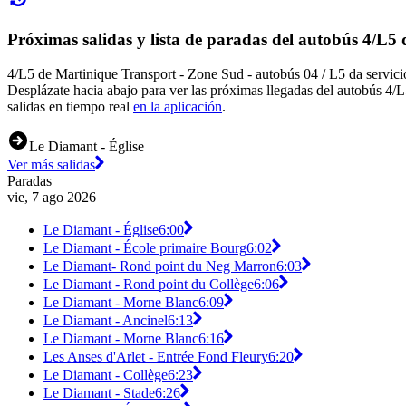
Próximas salidas y lista de paradas del autobús 4/L5
4/L5 de Martinique Transport - Zone Sud - autobús 04 / L5 da servici
Desplázate hacia abajo para ver las próximas llegadas del autobús 4/L
salidas en tiempo real
en la aplicación
.
Le Diamant - Église
Ver más salidas
Paradas
vie, 7 ago 2026
Le Diamant - Église
6:00
Le Diamant - École primaire Bourg
6:02
Le Diamant- Rond point du Neg Marron
6:03
Le Diamant - Rond point du Collège
6:06
Le Diamant - Morne Blanc
6:09
Le Diamant - Ancinel
6:13
Le Diamant - Morne Blanc
6:16
Les Anses d'Arlet - Entrée Fond Fleury
6:20
Le Diamant - Collège
6:23
Le Diamant - Stade
6:26