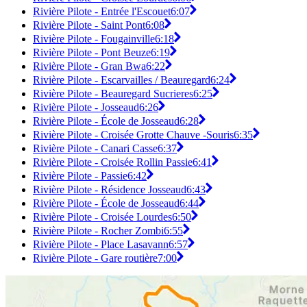
Rivière Pilote - Entrée l'Escouet
6:07
Rivière Pilote - Saint Pont
6:08
Rivière Pilote - Fougainville
6:18
Rivière Pilote - Pont Beuze
6:19
Rivière Pilote - Gran Bwa
6:22
Rivière Pilote - Escarvailles / Beauregard
6:24
Rivière Pilote - Beauregard Sucrieres
6:25
Rivière Pilote - Josseaud
6:26
Rivière Pilote - École de Josseaud
6:28
Rivière Pilote - Croisée Grotte Chauve -Souris
6:35
Rivière Pilote - Canari Casse
6:37
Rivière Pilote - Croisée Rollin Passie
6:41
Rivière Pilote - Passie
6:42
Rivière Pilote - Résidence Josseaud
6:43
Rivière Pilote - École de Josseaud
6:44
Rivière Pilote - Croisée Lourdes
6:50
Rivière Pilote - Rocher Zombi
6:55
Rivière Pilote - Place Lasavann
6:57
Rivière Pilote - Gare routière
7:00