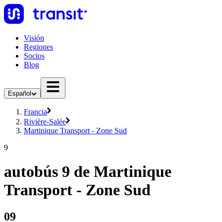
Visión
Regiones
Socios
Blog
Español
Francia
Rivière-Salée
Martinique Transport - Zone Sud
9
autobús 9 de Martinique
Transport - Zone Sud
09