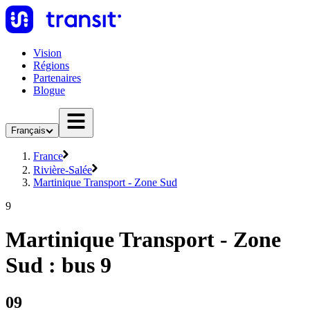
Vision
Régions
Partenaires
Blogue
Français
France
Rivière-Salée
Martinique Transport - Zone Sud
9
Martinique Transport - Zone
Sud : bus 9
09