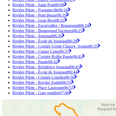
Rivière Pilote - Saint Pont
06:08
Rivière Pilote - Fougainville
06:18
Rivière Pilote - Pont Beuze
06:19
Rivière Pilote - Gran Bwa
06:22
Rivière Pilote - Escarvailles / Beauregard
06:24
Rivière Pilote - Beauregard Sucrieres
06:25
Rivière Pilote - Josseaud
06:26
Rivière Pilote - École de Josseaud
06:28
Rivière Pilote - Croisée Grotte Chauve -Souris
06:35
Rivière Pilote - Canari Casse
06:37
Rivière Pilote - Croisée Rollin Passie
06:41
Rivière Pilote - Passie
06:42
Rivière Pilote - Résidence Josseaud
06:43
Rivière Pilote - École de Josseaud
06:44
Rivière Pilote - Croisée Lourdes
06:50
Rivière Pilote - Rocher Zombi
06:55
Rivière Pilote - Place Lasavann
06:57
Rivière Pilote - Gare routière
07:00