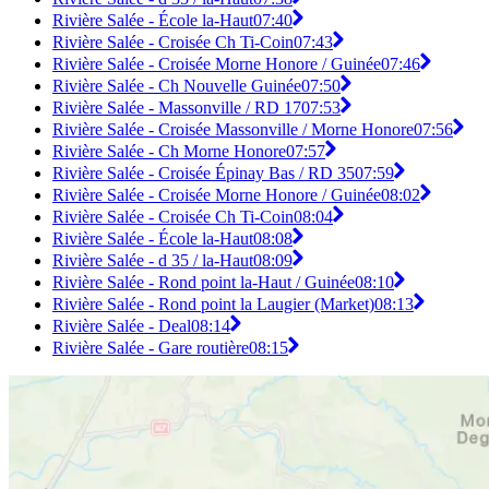
Rivière Salée - École la-Haut
07:40
Rivière Salée - Croisée Ch Ti-Coin
07:43
Rivière Salée - Croisée Morne Honore / Guinée
07:46
Rivière Salée - Ch Nouvelle Guinée
07:50
Rivière Salée - Massonville / RD 17
07:53
Rivière Salée - Croisée Massonville / Morne Honore
07:56
Rivière Salée - Ch Morne Honore
07:57
Rivière Salée - Croisée Épinay Bas / RD 35
07:59
Rivière Salée - Croisée Morne Honore / Guinée
08:02
Rivière Salée - Croisée Ch Ti-Coin
08:04
Rivière Salée - École la-Haut
08:08
Rivière Salée - d 35 / la-Haut
08:09
Rivière Salée - Rond point la-Haut / Guinée
08:10
Rivière Salée - Rond point la Laugier (Market)
08:13
Rivière Salée - Deal
08:14
Rivière Salée - Gare routière
08:15