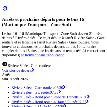
Arrêts et prochains départs pour le bus 16
(Martinique Transport - Zone Sud)
Le bus 16 - 16 (Martinique Transport - Zone Sud) dessert 21 arrêts
de bus à Rivière-Salée. Ce trajet débute à l'arrêt Rivière Salée - Gare
routière et se termine à l'arrêt Rivière Salée - Gare routière. Vous
trouverez ci-dessous les prochains départs du bus 16. L'horaire
complet du bus 16 ainsi que les départs en temps réel (si ceux-ci sont
disponibles)
se trouvent dans l'application
.
Rivière Salée - Gare routière
Voir plus de départs
Arrêts
sam. 8 août 2026
Rivière Salée - Gare routière
07:30
Rivière Salée - la Laugier
07:33
Rivière Salée - Rond point Stade de Trenelle
07:36
Rivière Salée - Rond point la-Haut / Guinée
07:37
Rivière Salée - d 35 / la-Haut
07:38