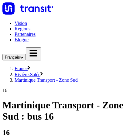
Vision
Régions
Partenaires
Blogue
Français
France
Rivière-Salée
Martinique Transport - Zone Sud
16
Martinique Transport - Zone
Sud : bus 16
16