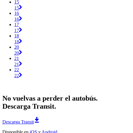
15
15
16
16
17
17
18
18
20
20
21
21
22
22
No vuelvas a perder el autobús.
Descarga Transit.
Descarga Transit
Disponible en
iOS
y
Android