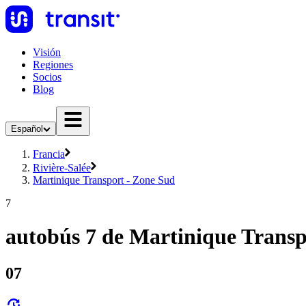
Visión
Regiones
Socios
Blog
Español
Francia
Rivière-Salée
Martinique Transport - Zone Sud
7
autobús 7 de Martinique Transp
07