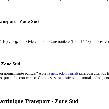
ransport - Zone Sud
4:10) y llegará a Rivière Pilote - Gare routière (hora: 14:48). Puedes ver
- Zone Sud
lega normalmente puntual? Abre la
aplicación Transit
para consultar los i
o, puntual o con retraso. Como estas estadísticas de puntualidad se gene
Martinique Transport - Zone Sud