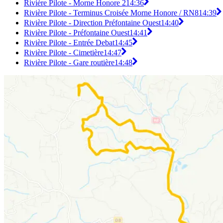
Rivière Pilote - Morne Honore 2
14:36
Rivière Pilote - Terminus Croisée Morne Honore / RN8
14:39
Rivière Pilote - Direction Préfontaine Ouest
14:40
Rivière Pilote - Préfontaine Ouest
14:41
Rivière Pilote - Entrée Debat
14:45
Rivière Pilote - Cimetière
14:47
Rivière Pilote - Gare routière
14:48