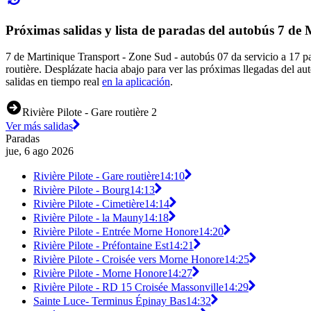
Próximas salidas y lista de paradas del autobús 7 de
7 de Martinique Transport - Zone Sud - autobús 07 da servicio a 17 pa
routière. Desplázate hacia abajo para ver las próximas llegadas del a
salidas en tiempo real
en la aplicación
.
Rivière Pilote - Gare routière 2
Ver más salidas
Paradas
jue, 6 ago 2026
Rivière Pilote - Gare routière
14:10
Rivière Pilote - Bourg
14:13
Rivière Pilote - Cimetière
14:14
Rivière Pilote - la Mauny
14:18
Rivière Pilote - Entrée Morne Honore
14:20
Rivière Pilote - Préfontaine Est
14:21
Rivière Pilote - Croisée vers Morne Honore
14:25
Rivière Pilote - Morne Honore
14:27
Rivière Pilote - RD 15 Croisée Massonville
14:29
Sainte Luce- Terminus Épinay Bas
14:32