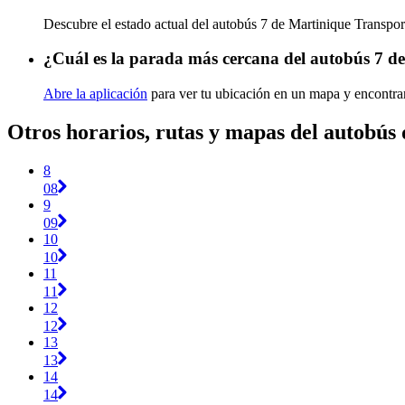
Descubre el estado actual del autobús 7 de Martinique Transpo
¿Cuál es la parada más cercana del autobús 7 d
Abre la aplicación
para ver tu ubicación en un mapa y encontrar
Otros horarios, rutas y mapas del autobús
8
08
9
09
10
10
11
11
12
12
13
13
14
14