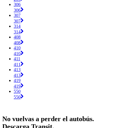
306
306
307
307
314
314
408
408
410
410
411
411
413
413
419
419
550
550
No vuelvas a perder el autobús.
Descarga Transit.