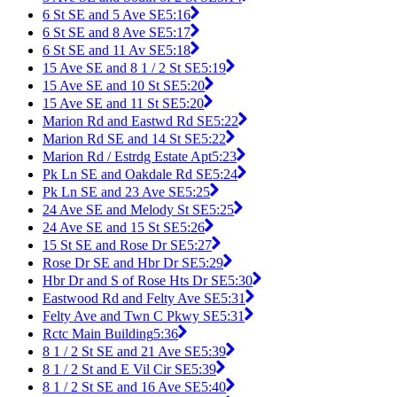
6 St SE and 5 Ave SE
5:16
6 St SE and 8 Ave SE
5:17
6 St SE and 11 Av SE
5:18
15 Ave SE and 8 1 / 2 St SE
5:19
15 Ave SE and 10 St SE
5:20
15 Ave SE and 11 St SE
5:20
Marion Rd and Eastwd Rd SE
5:22
Marion Rd SE and 14 St SE
5:22
Marion Rd / Estrdg Estate Apt
5:23
Pk Ln SE and Oakdale Rd SE
5:24
Pk Ln SE and 23 Ave SE
5:25
24 Ave SE and Melody St SE
5:25
24 Ave SE and 15 St SE
5:26
15 St SE and Rose Dr SE
5:27
Rose Dr SE and Hbr Dr SE
5:29
Hbr Dr and S of Rose Hts Dr SE
5:30
Eastwood Rd and Felty Ave SE
5:31
Felty Ave and Twn C Pkwy SE
5:31
Rctc Main Building
5:36
8 1 / 2 St SE and 21 Ave SE
5:39
8 1 / 2 St and E Vil Cir SE
5:39
8 1 / 2 St SE and 16 Ave SE
5:40