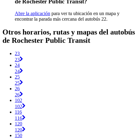
de Rochester Public Transit?
Abre la aplicación
para ver tu ubicación en un mapa y
encontrar la parada más cercana del autobús 22.
Otros horarios, rutas y mapas del autobús
de Rochester Public Transit
23
23
24
24
25
25
26
26
102
102
116
116
120
120
150