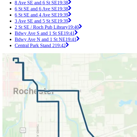
8 Ave SE and 6 St SE
19:38
6 St SE and 6 Ave SE
19:38
6 St SE and 4 Ave SE
19:39
3 Ave SE and 5 St SE
19:39
2 St SE / Roch Pub Library
19:40
Bdwy Ave S and 1 St SE
19:41
Bdwy Ave N and 1 St NE
19:41
Central Park Stand 2
19:42