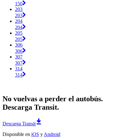
150
203
203
204
204
205
205
306
306
307
307
314
314
No vuelvas a perder el autobús.
Descarga Transit.
Descarga Transit
Disponible en
iOS
y
Android