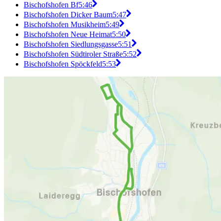
Bischofshofen Bf
5:46
Bischofshofen Dicker Baum
5:47
Bischofshofen Musikheim
5:49
Bischofshofen Neue Heimat
5:50
Bischofshofen Siedlungsgasse
5:51
Bischofshofen Südtiroler Straße
5:52
Bischofshofen Spöckfeld
5:53