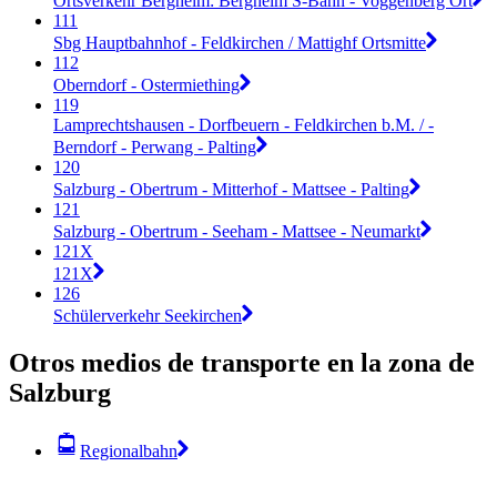
Ortsverkehr Bergheim: Bergheim S-Bahn - Voggenberg Ort
111
Sbg Hauptbahnhof - Feldkirchen / Mattighf Ortsmitte
112
Oberndorf - Ostermiething
119
Lamprechtshausen - Dorfbeuern - Feldkirchen b.M. / -
Berndorf - Perwang - Palting
120
Salzburg - Obertrum - Mitterhof - Mattsee - Palting
121
Salzburg - Obertrum - Seeham - Mattsee - Neumarkt
121X
121X
126
Schülerverkehr Seekirchen
Otros medios de transporte en la zona de
Salzburg
Regionalbahn