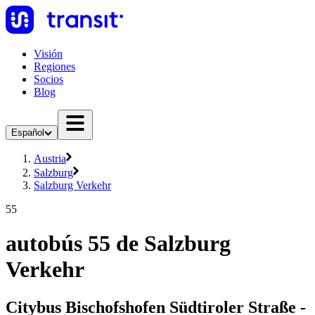
Visión
Regiones
Socios
Blog
Español
Austria
Salzburg
Salzburg Verkehr
55
autobús 55 de Salzburg
Verkehr
Citybus Bischofshofen Südtiroler Straße -