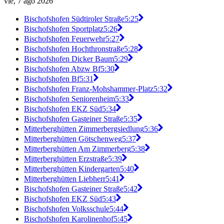
vie, 7 ago 2026
Bischofshofen Südtiroler Straße
5:25
Bischofshofen Sportplatz
5:26
Bischofshofen Feuerwehr
5:27
Bischofshofen Hochthronstraße
5:28
Bischofshofen Dicker Baum
5:29
Bischofshofen Abzw Bf
5:30
Bischofshofen Bf
5:31
Bischofshofen Franz-Mohshammer-Platz
5:32
Bischofshofen Seniorenheim
5:33
Bischofshofen EKZ Süd
5:34
Bischofshofen Gasteiner Straße
5:35
Mitterberghütten Zimmerbergsiedlung
5:36
Mitterberghütten Götschenweg
5:37
Mitterberghütten Am Zimmerberg
5:38
Mitterberghütten Erzstraße
5:39
Mitterberghütten Kindergarten
5:40
Mitterberghütten Liebherr
5:41
Bischofshofen Gasteiner Straße
5:42
Bischofshofen EKZ Süd
5:43
Bischofshofen Volksschule
5:44
Bischofshofen Karolinenhof
5:45