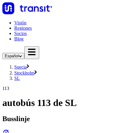
Visión
Regiones
Socios
Blog
Español
Suecia
Stockholm
SL
113
autobús 113 de SL
Busslinje