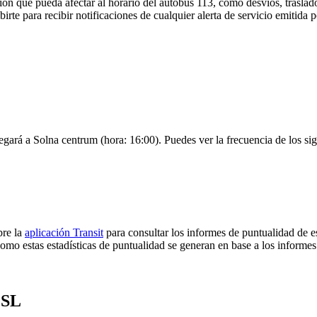
ón que pueda afectar al horario del autobús 113, como desvíos, traslado
irte para recibir notificaciones de cualquier alerta de servicio emitida
egará a Solna centrum (hora: 16:00). Puedes ver la frecuencia de los si
bre la
aplicación Transit
para consultar los informes de puntualidad de e
omo estas estadísticas de puntualidad se generan en base a los informes 
 SL