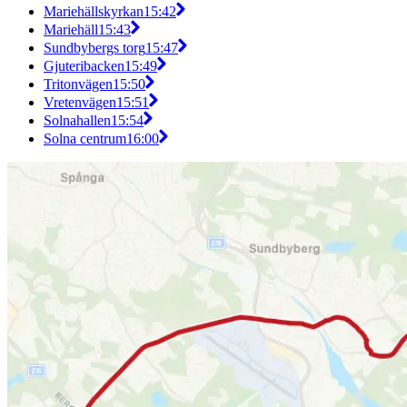
Mariehällskyrkan
15:42
Mariehäll
15:43
Sundbybergs torg
15:47
Gjuteribacken
15:49
Tritonvägen
15:50
Vretenvägen
15:51
Solnahallen
15:54
Solna centrum
16:00