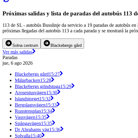
Próximas salidas y lista de paradas del autobús 113 
113 de SL - autobús Busslinje da servicio a 19 paradas de autobús en
próximas llegadas del autobús 113 a cada parada y se mostrará la próx
Solna centrum
Blackebergs gård
Ver más salidas
Paradas
jue, 6 ago 2026
Blackebergs gård
15:27
Mälarbacken
15:28
Blackebergs grindstuga
15:29
Aroseniusvägen
15:30
Islandstorget
15:32
Bergslagsvägen
15:33
Runstensplan
15:34
Vassvägen
15:35
Spångavägen
15:35
Dr Abrahams väg
15:36
Solvalla
15:40