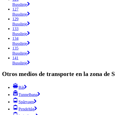
Busslinje
127
Busslinje
129
Busslinje
133
Busslinje
134
Busslinje
135
Busslinje
141
Busslinje
Otros medios de transporte en la zona de 
Båt
Tunnelbana
Spårvagn
Pendeltåg