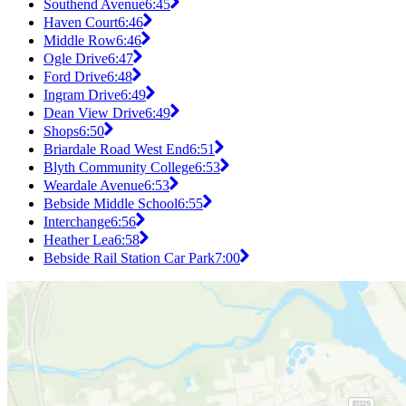
Southend Avenue
6:45
Haven Court
6:46
Middle Row
6:46
Ogle Drive
6:47
Ford Drive
6:48
Ingram Drive
6:49
Dean View Drive
6:49
Shops
6:50
Briardale Road West End
6:51
Blyth Community College
6:53
Weardale Avenue
6:53
Bebside Middle School
6:55
Interchange
6:56
Heather Lea
6:58
Bebside Rail Station Car Park
7:00