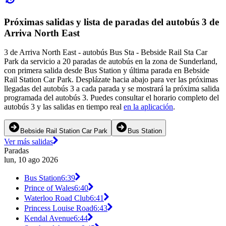
Próximas salidas y lista de paradas del autobús 3 de
Arriva North East
3 de Arriva North East - autobús Bus Sta - Bebside Rail Sta Car
Park da servicio a 20 paradas de autobús en la zona de Sunderland,
con primera salida desde Bus Station y última parada en Bebside
Rail Station Car Park. Desplázate hacia abajo para ver las próximas
llegadas del autobús 3 a cada parada y se mostrará la próxima salida
programada del autobús 3. Puedes consultar el horario completo del
autobús 3 y las salidas en tiempo real
en la aplicación
.
Bebside Rail Station Car Park
Bus Station
Ver más salidas
Paradas
lun, 10 ago 2026
Bus Station
6:39
Prince of Wales
6:40
Waterloo Road Club
6:41
Princess Louise Road
6:43
Kendal Avenue
6:44