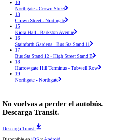
10
Northgate - Crown Street
13
Crown Street - Northgate
15
Kiora Hall - Barkston Avenue
16
Stainforth Gardens - Bus Sta Stand 11
17
Bus Sta Stand 12 - High Street Stand B
18
Harrowgate Hill Terminus - Tubwell Row
19
Northgate - Northgate
No vuelvas a perder el autobús.
Descarga Transit.
Descarga Transit
Disponible en
iOS
y
Android