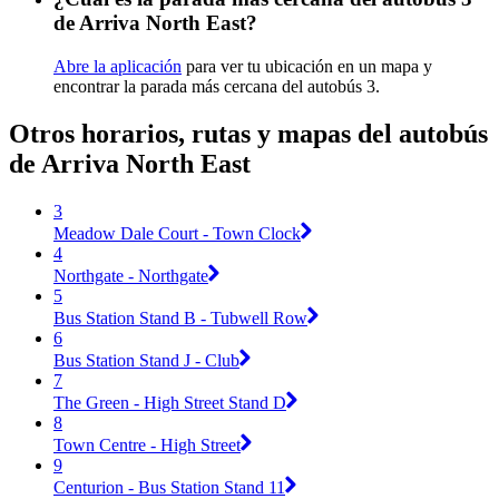
de Arriva North East?
Abre la aplicación
para ver tu ubicación en un mapa y
encontrar la parada más cercana del autobús 3.
Otros horarios, rutas y mapas del autobús
de Arriva North East
3
Meadow Dale Court - Town Clock
4
Northgate - Northgate
5
Bus Station Stand B - Tubwell Row
6
Bus Station Stand J - Club
7
The Green - High Street Stand D
8
Town Centre - High Street
9
Centurion - Bus Station Stand 11