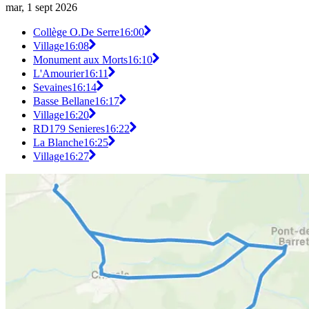
mar, 1 sept 2026
Collège O.De Serre
16:00
Village
16:08
Monument aux Morts
16:10
L'Amourier
16:11
Sevaines
16:14
Basse Bellane
16:17
Village
16:20
RD179 Senieres
16:22
La Blanche
16:25
Village
16:27