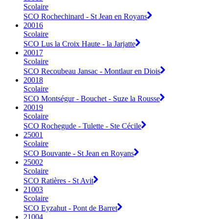
Scolaire
SCO Rochechinard - St Jean en Royans
20016
Scolaire
SCO Lus la Croix Haute - la Jarjatte
20017
Scolaire
SCO Recoubeau Jansac - Montlaur en Diois
20018
Scolaire
SCO Montségur - Bouchet - Suze la Rousse
20019
Scolaire
SCO Rochegude - Tulette - Ste Cécile
25001
Scolaire
SCO Bouvante - St Jean en Royans
25002
Scolaire
SCO Ratières - St Avit
21003
Scolaire
SCO Eyzahut - Pont de Barret
21004