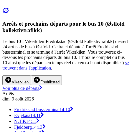
Arrêts et prochains départs pour le bus 10 (Østfold
kollektivtrafikk)
Le bus 10 - Vikerkilen-Fredrikstad (Østfold kollektivtrafikk) dessert
24 arrêts de bus à Østfold. Ce trajet débute à l'arrêt Fredrikstad
bussterminal et se termine à l'arrêt Vikerkilen. Vous trouverez ci-
dessous les prochains départs du bus 10. L'horaire complet du bus
10 ainsi que les départs en temps réel (si ceux-ci sont disponibles)
se
trouvent dans l'application
.
Vikerkilen
Fredrikstad
Voir plus de départs
Arrêts
dim. 9 août 2026
Fredrikstad bussterminal
14:10
Evjekaia
14:11
N.T.P.
14:11
Fjeldberg
14:13