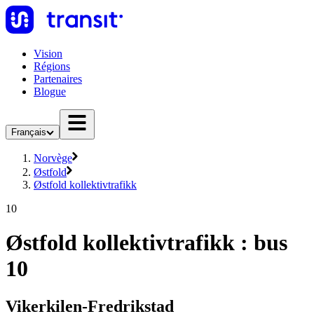
Vision
Régions
Partenaires
Blogue
Français
Norvège
Østfold
Østfold kollektivtrafikk
10
Østfold kollektivtrafikk : bus
10
Vikerkilen-Fredrikstad