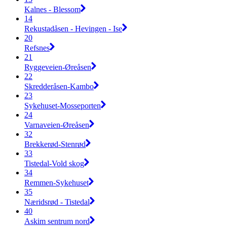
Kalnes - Blessom
14
Rekustadåsen - Hevingen - Ise
20
Refsnes
21
Ryggeveien-Øreåsen
22
Skredderåsen-Kambo
23
Sykehuset-Mosseporten
24
Varnaveien-Øreåsen
32
Brekkerød-Stenrød
33
Tistedal-Vold skog
34
Remmen-Sykehuset
35
Næridsrød - Tistedal
40
Askim sentrum nord