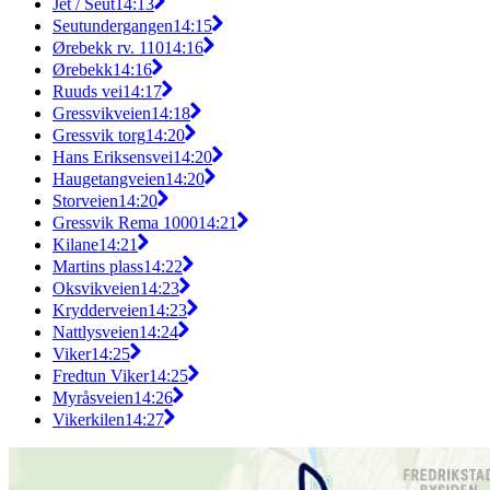
Jet / Seut
14:13
Seutundergangen
14:15
Ørebekk rv. 110
14:16
Ørebekk
14:16
Ruuds vei
14:17
Gressvikveien
14:18
Gressvik torg
14:20
Hans Eriksensvei
14:20
Haugetangveien
14:20
Storveien
14:20
Gressvik Rema 1000
14:21
Kilane
14:21
Martins plass
14:22
Oksvikveien
14:23
Krydderveien
14:23
Nattlysveien
14:24
Viker
14:25
Fredtun Viker
14:25
Myråsveien
14:26
Vikerkilen
14:27