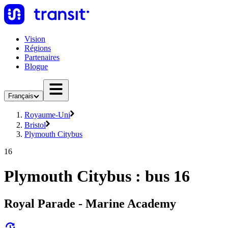
Vision
Régions
Partenaires
Blogue
Français
Royaume-Uni
Bristol
Plymouth Citybus
16
Plymouth Citybus : bus 16
Royal Parade - Marine Academy