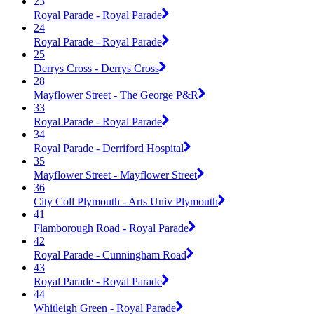
23
Royal Parade - Royal Parade
24
Royal Parade - Royal Parade
25
Derrys Cross - Derrys Cross
28
Mayflower Street - The George P&R
33
Royal Parade - Royal Parade
34
Royal Parade - Derriford Hospital
35
Mayflower Street - Mayflower Street
36
City Coll Plymouth - Arts Univ Plymouth
41
Flamborough Road - Royal Parade
42
Royal Parade - Cunningham Road
43
Royal Parade - Royal Parade
44
Whitleigh Green - Royal Parade