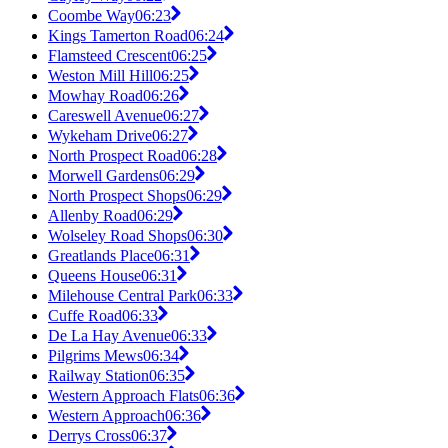
Coombe Way
06:23
Kings Tamerton Road
06:24
Flamsteed Crescent
06:25
Weston Mill Hill
06:25
Mowhay Road
06:26
Careswell Avenue
06:27
Wykeham Drive
06:27
North Prospect Road
06:28
Morwell Gardens
06:29
North Prospect Shops
06:29
Allenby Road
06:29
Wolseley Road Shops
06:30
Greatlands Place
06:31
Queens House
06:31
Milehouse Central Park
06:33
Cuffe Road
06:33
De La Hay Avenue
06:33
Pilgrims Mews
06:34
Railway Station
06:35
Western Approach Flats
06:36
Western Approach
06:36
Derrys Cross
06:37