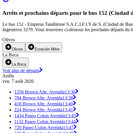
Arrêts et prochains départs pour le bus 152 (Ciudad 
Le bus 152 - Empresa Tandilense S.A.C.I.F.I.Y de S. (Ciudad de Buenos
Ingenieros 3279. Vous trouverez ci-dessous les prochains départs du b
Olivos
Olivos
Estación Mitre
La Boca
La Boca
Voir plus de départs
Arrêts
ven. 7 août 2026
1256 Brown Alte. Avenida
13:36
784 Brown Alte. Avenida
13:38
418 Brown Alte. Avenida
13:40
224 Brown Alte. Avenida
13:41
1434 Paseo Colon Avenida
13:43
1132 Paseo Colon Avenida
13:44
720 Paseo Colon Avenida
13:47