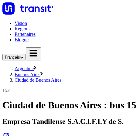
Vision
Régions
Partenaires
Blogue
Français
Argentine
Buenos Aires
Ciudad de Buenos Aires
152
Ciudad de Buenos Aires : bus 1
Empresa Tandilense S.A.C.I.F.I.Y de S.