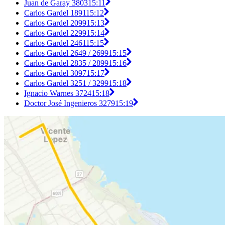
Juan de Garay 3803
15:11
Carlos Gardel 1891
15:12
Carlos Gardel 2099
15:13
Carlos Gardel 2299
15:14
Carlos Gardel 2461
15:15
Carlos Gardel 2649 / 2699
15:15
Carlos Gardel 2835 / 2899
15:16
Carlos Gardel 3097
15:17
Carlos Gardel 3251 / 3299
15:18
Ignacio Warnes 3724
15:18
Doctor José Ingenieros 3279
15:19