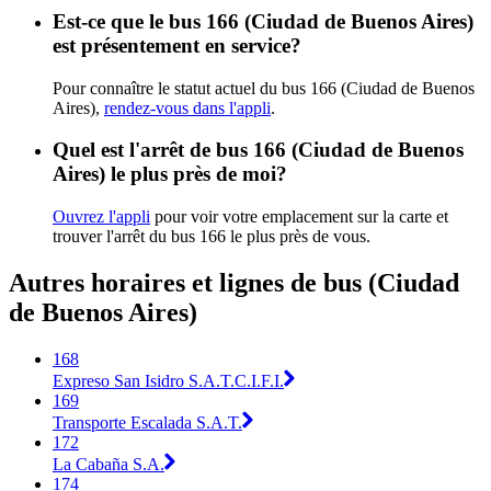
Est-ce que le bus 166 (Ciudad de Buenos Aires)
est présentement en service?
Pour connaître le statut actuel du bus 166 (Ciudad de Buenos
Aires),
rendez-vous dans l'appli
.
Quel est l'arrêt de bus 166 (Ciudad de Buenos
Aires) le plus près de moi?
Ouvrez l'appli
pour voir votre emplacement sur la carte et
trouver l'arrêt du bus 166 le plus près de vous.
Autres horaires et lignes de bus (Ciudad
de Buenos Aires)
168
Expreso San Isidro S.A.T.C.I.F.I.
169
Transporte Escalada S.A.T.
172
La Cabaña S.A.
174