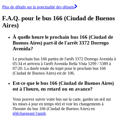
Plus de détails sur la ponctualité des départs
F.A.Q. pour le bus 166 (Ciudad de Buenos
Aires)
À quelle heure le prochain bus 166 (Ciudad de
Buenos Aires) part-il de l'arrêt 3372 Dorrego
Avenida?
Le prochain bus 166 partira de l'arrêt 3372 Dorrego Avenida à
05:34 et arrivera à l'arrêt Avenida Bella Vista 5299 / 5389 à
07:20. La durée totale du trajet pour le prochain bus 166
(Ciudad de Buenos Aires) est de 106.
Est-ce que le bus 166 (Ciudad de Buenos Aires)
est à l'heure, en retard ou en avance?
Vous pouvez suivre votre bus sur la carte, garder un œil sur
les mises à jour en temps réel et voir les changements à
l'horaire du bus 166 (Ciudad de Buenos Aires) en
téléchargeant l'appli
.