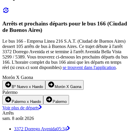
Arrêts et prochains départs pour le bus 166 (Ciudad
de Buenos Aires)
Le bus 166 - Empresa Linea 216 S.A.T. (Ciudad de Buenos Aires)
dessert 105 arrêts de bus à Buenos Aires. Ce trajet débute à l'arrêt
3372 Dorrego Avenida et se termine à l'arrêt Avenida Bella Vista
5299 / 5389. Vous trouverez ci-dessous les prochains départs du bus
166. L'horaire complet du bus 166 ainsi que les départs en temps
réel (si ceux-ci sont disponibles)
se trouvent dans l'application
.
Morón X Gaona
Bº Nuevo x Haedo
Morón X Gaona
Palermo
Palermo x Haedo
Palermo
Voir plus de départs
Arrêts
sam. 8 août 2026
3372 Dorrego Avenida
05:34