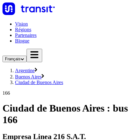
Vision
Régions
Partenaires
Blogue
Français
Argentine
Buenos Aires
Ciudad de Buenos Aires
166
Ciudad de Buenos Aires : bus
166
Empresa Linea 216 S.A.T.