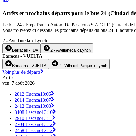
Arrêts et prochains départs pour le bus 24 (Ciudad d
Le bus 24 - Emp.Transp.Autom.De Pasajeros S.A.C.I.F. (Ciudad de Buen
Vous trouverez ci-dessous les prochains départs du bus 24. L'horaire c
2 - Avellaneda x Lynch
Barracas - IDA
2 - Avellaneda x Lynch
Barracas - VUELTA
Barracas - VUELTA
2 - Villa del Parque x Lynch
Voir plus de départs
Arrêts
ven. 7 août 2026
2812 Cuenca
13:06
2614 Cuenca
13:07
2412 Cuenca
13:08
3108 Lascano
13:10
2910 Lascano
13:11
2704 Lascano
13:12
2458 Lascano
13:13