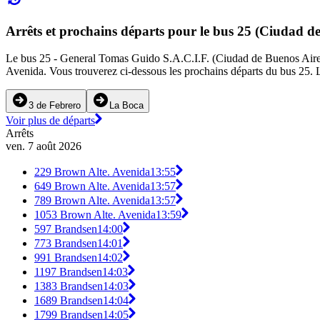
Arrêts et prochains départs pour le bus 25 (Ciudad d
Le bus 25 - General Tomas Guido S.A.C.I.F. (Ciudad de Buenos Aires) 
Avenida. Vous trouverez ci-dessous les prochains départs du bus 25. L'
3 de Febrero
La Boca
Voir plus de départs
Arrêts
ven. 7 août 2026
229 Brown Alte. Avenida
13:55
649 Brown Alte. Avenida
13:57
789 Brown Alte. Avenida
13:57
1053 Brown Alte. Avenida
13:59
597 Brandsen
14:00
773 Brandsen
14:01
991 Brandsen
14:02
1197 Brandsen
14:03
1383 Brandsen
14:03
1689 Brandsen
14:04
1799 Brandsen
14:05