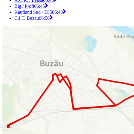
A.C.R. / Lensa
06:43
Big / Profi
06:45
Kaufland Sud / E85
06:48
C.I.T. Buzau
06:50