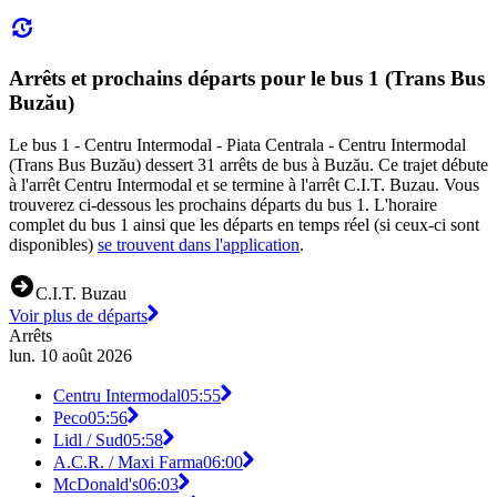
Arrêts et prochains départs pour le bus 1 (Trans Bus
Buzău)
Le bus 1 - Centru Intermodal - Piata Centrala - Centru Intermodal
(Trans Bus Buzău) dessert 31 arrêts de bus à Buzău. Ce trajet débute
à l'arrêt Centru Intermodal et se termine à l'arrêt C.I.T. Buzau. Vous
trouverez ci-dessous les prochains départs du bus 1. L'horaire
complet du bus 1 ainsi que les départs en temps réel (si ceux-ci sont
disponibles)
se trouvent dans l'application
.
C.I.T. Buzau
Voir plus de départs
Arrêts
lun. 10 août 2026
Centru Intermodal
05:55
Peco
05:56
Lidl / Sud
05:58
A.C.R. / Maxi Farma
06:00
McDonald's
06:03