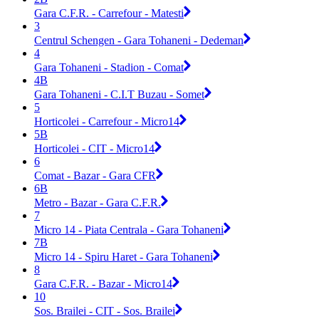
Gara C.F.R. - Carrefour - Matesti
3
Centrul Schengen - Gara Tohaneni - Dedeman
4
Gara Tohaneni - Stadion - Comat
4B
Gara Tohaneni - C.I.T Buzau - Somet
5
Horticolei - Carrefour - Micro14
5B
Horticolei - CIT - Micro14
6
Comat - Bazar - Gara CFR
6B
Metro - Bazar - Gara C.F.R.
7
Micro 14 - Piata Centrala - Gara Tohaneni
7B
Micro 14 - Spiru Haret - Gara Tohaneni
8
Gara C.F.R. - Bazar - Micro14
10
Sos. Brailei - CIT - Sos. Brailei