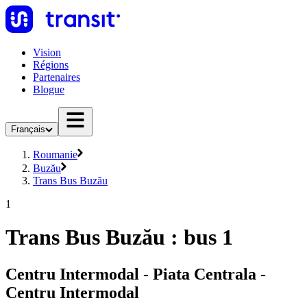
Vision
Régions
Partenaires
Blogue
Français
Roumanie
Buzău
Trans Bus Buzău
1
Trans Bus Buzău : bus 1
Centru Intermodal - Piata Centrala -
Centru Intermodal