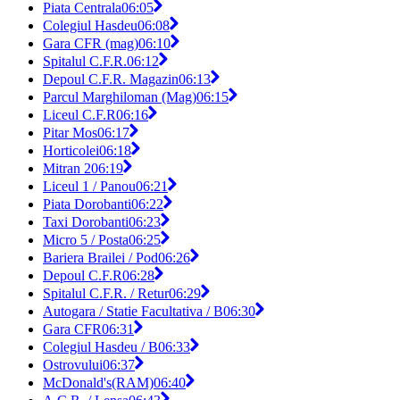
Piata Centrala
06:05
Colegiul Hasdeu
06:08
Gara CFR (mag)
06:10
Spitalul C.F.R.
06:12
Depoul C.F.R. Magazin
06:13
Parcul Marghiloman (Mag)
06:15
Liceul C.F.R
06:16
Pitar Mos
06:17
Horticolei
06:18
Mitran 2
06:19
Liceul 1 / Panou
06:21
Piata Dorobanti
06:22
Taxi Dorobanti
06:23
Micro 5 / Posta
06:25
Bariera Brailei / Pod
06:26
Depoul C.F.R
06:28
Spitalul C.F.R. / Retur
06:29
Autogara / Statie Facultativa / B
06:30
Gara CFR
06:31
Colegiul Hasdeu / B
06:33
Ostrovului
06:37
McDonald's(RAM)
06:40